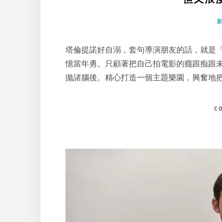
塔倫提諾好自溺，套句導演朋友的話，就是
憶當年勇。只顧著把自己拍電影的癮跟痴跟
拋諸腦後。精心打造一個主題樂園，興奮地
C