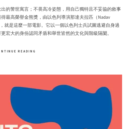
欲出的警世寓言；不畏高冷姿態，用自己獨特且不妥協的敘事
得最高榮譽金熊獎，由以色列導演那達夫拉匹（Nadav
yms），就是這麼一部電影。它以一個以色列士兵試圖逃避自身過
著更宏大的身份認同矛盾和舉世皆然的文化與階級隔閡。
ONTINUE READING