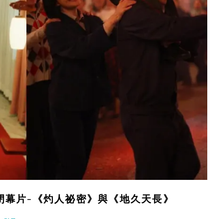
開閉幕片-《灼人祕密》與《地久天長》