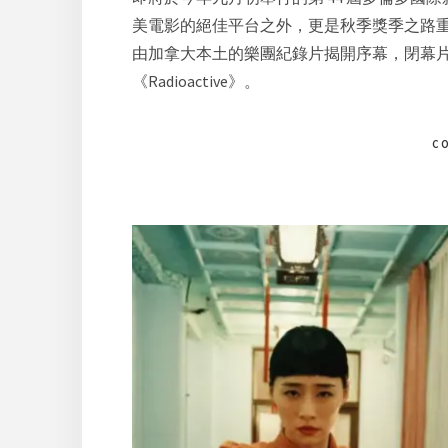
美電影的絕佳平台之外，更是秋季獎季之路
由加拿大本土的樂團紀錄片揭開序幕，閉幕
《Radioactive》。
C