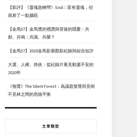
【影評】《靈魂急轉彎》Soul：富有靈魂，但
就差了一點腦筋
【金馬57】金馬獎的禮讚與背後的隱憂：共
創、共鳴；共識、共榮？
【金馬57】2020金馬影展觀影紀錄與綜合短評
大選、人權、肺炎：從紀錄片看見動盪不安的
2020年
《無聲》The Silent Forest：為議題發聲與見樹
不見林之間的危險平衡
文章類型