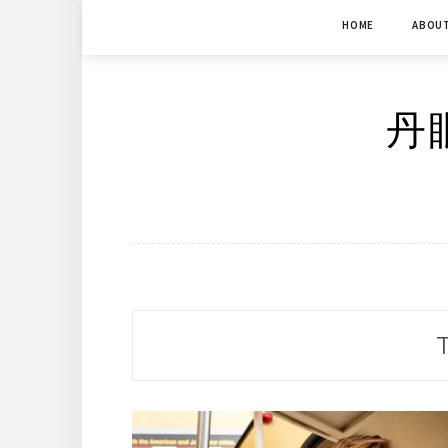
Skip
HOME
ABOU
to
content
丹眼