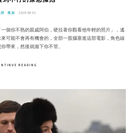
影評
美加
2019-08-01
「一個你不熟的親戚阿伯，硬拉著你觀看他年輕的照片」，遙
未來可能不會再有機會的，全部一股腦塞進這部電影，角色線
把你帶來，然後就拋下你不管。
ONTINUE READING