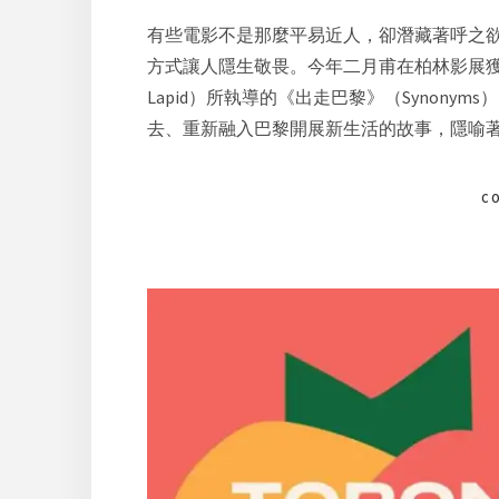
有些電影不是那麼平易近人，卻潛藏著呼之
方式讓人隱生敬畏。今年二月甫在柏林影展獲
Lapid）所執導的《出走巴黎》（Synon
去、重新融入巴黎開展新生活的故事，隱喻
C