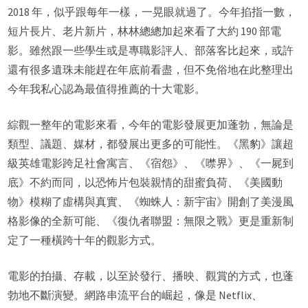
2018 年，似乎跟每年一樣，一晃眼就過了。今年掐指一數，
短片長片、老片新片，林林總總加起來看了大約 190 部電
影。雖然跟一些學生或是專職影評人、部落客比起來，或許
還有很多遺珠未能趕在年底前看盡，但不免俗地在此整理出
今年我私心認為最值得推薦的十大電影。
綜觀一整年的電影來看，今年的電影發展更加蓬勃，無論是
類型、議題、媒材，都發展出更多的可能性。《黑豹》讓超
級英雄電影跨足社會寓言、《宿怨》、《噤界》、《一屍到
底》不約而同，以恐怖片包裝親情的甜蜜負荷、《美國動
物》模糊了虛構與真實、《蜘蛛人：新宇宙》開創了美漫風
格影像的全新可能、《復仇者聯盟：無限之戰》更是重新制
定了一種橫跨十年的觀影方式。
電影的拍攝、存載，以至於發行、播映、觀賞的方式，也蓬
勃地不斷演變。網路串流平台的崛起，像是 Netflix、