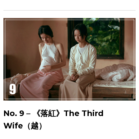
No. 9 – 《落紅》The Third
Wife（越）