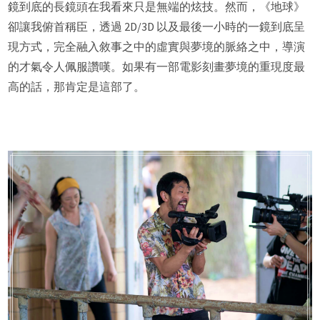
鏡到底的長鏡頭在我看來只是無端的炫技。然而，《地球》
卻讓我俯首稱臣，透過 2D/3D 以及最後一小時的一鏡到底呈
現方式，完全融入敘事之中的虛實與夢境的脈絡之中，導演
的才氣令人佩服讚嘆。如果有一部電影刻畫夢境的重現度最
高的話，那肯定是這部了。