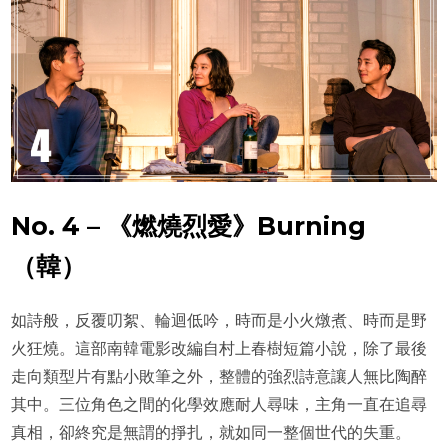
No. 4 – 《燃燒烈愛》Burning
（韓）
如詩般，反覆叨絮、輪迴低吟，時而是小火燉煮、時而是野
火狂燒。這部南韓電影改編自村上春樹短篇小說，除了最後
走向類型片有點小敗筆之外，整體的強烈詩意讓人無比陶醉
其中。三位角色之間的化學效應耐人尋味，主角一直在追尋
真相，卻終究是無謂的掙扎，就如同一整個世代的失重。