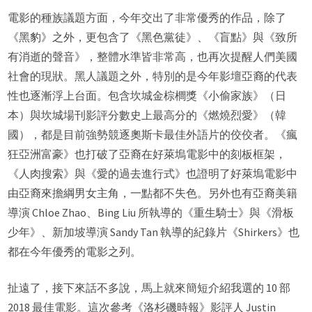
電影的種族議題方面，今年交出了非常優秀的作品，除了
《黑豹》之外，更包含了《黑色黨徒》、《盲點》與《致所
有消逝的聲音》，整體水準皆非常高，也再次提醒人們美國
社會的現狀。黑人議題之外，特別的是今年影壇亞裔的代表
性也逐漸浮上台面。包含坎城金棕櫚獎《小偷家族》（日
本）與坎城場刊影評分數史上最高分的《燃燒烈愛》（韓
國），都是目前強勢競逐奧斯卡最佳外語片的佼佼者。《瘋
狂亞洲富豪》也打破了亞裔在好萊塢電影中的刻板框架，
《人肉搜索》與《愛的過去進行式》也證明了好萊塢電影中
由亞裔來擔綱男女主角，一點都不失色。另外也有亞裔美籍
導演 Chloe Zhao、Bing Liu 所執導的《重生騎士》與《滑板
少年》、新加坡導演 Sandy Tan 執導的紀錄片《Shirkers》也
都在今年優秀的電影之列。
扯遠了，接下來話不多說，馬上就來簡短介紹我選的 10 部
2018 最佳電影。這次參考《洛杉磯時報》影評人 Justin