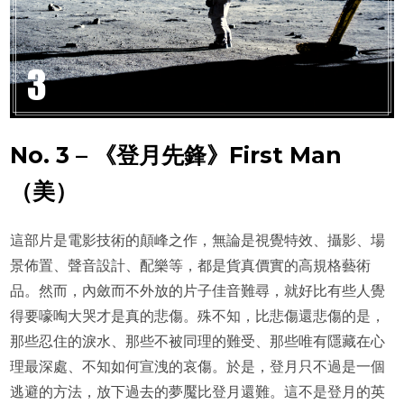
No. 3 – 《登月先鋒》First Man
（美）
這部片是電影技術的顛峰之作，無論是視覺特效、攝影、場
景佈置、聲音設計、配樂等，都是貨真價實的高規格藝術
品。然而，內斂而不外放的片子佳音難尋，就好比有些人覺
得要嚎啕大哭才是真的悲傷。殊不知，比悲傷還悲傷的是，
那些忍住的淚水、那些不被同理的難受、那些唯有隱藏在心
理最深處、不知如何宣洩的哀傷。於是，登月只不過是一個
逃避的方法，放下過去的夢魘比登月還難。這不是登月的英