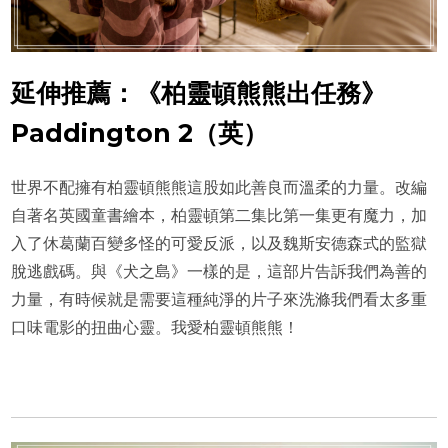
延伸推薦：《柏靈頓熊熊出任務》
Paddington 2（英）
世界不配擁有柏靈頓熊熊這股如此善良而溫柔的力量。改編
自著名英國童書繪本，柏靈頓第二集比第一集更有魔力，加
入了休葛蘭百變多怪的可愛反派，以及魏斯安德森式的監獄
脫逃戲碼。與《犬之島》一樣的是，這部片告訴我們為善的
力量，有時候就是需要這種純淨的片子來洗滌我們看太多重
口味電影的扭曲心靈。我愛柏靈頓熊熊！