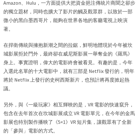
Amazon、Hulu，一方面提供大把資金挹注傳統片商聞之卻步
的獨立題材，同時也擴大了影片的觸及觀眾群，以致於一部
微小的黑白墨西哥片，能夠在世界各地的客廳電視上映演
著。
在捍衛傳統與擁抱新潮之間的拉鋸，鮮明地體現於今年被坎
城影展拒於門外，最終卻在威尼斯影展一舉奪金的《羅馬》
身上。事實證明，偉大的電影終會被看見。有趣的是，今年
入選此名單的十大電影中，就有三部是 Netflix 發行的，明年
將於 Netflix 上發行的史柯西斯新片，也預計將再度掀起熱
議。
另外，與《一級玩家》相互輝映的是，VR 電影的快速竄升，
包含在去年首次在坎城影展成立 VR 電影單元，在今年的金馬
影展也特別製作播映了《5×1》VR 短片集，讓觀眾有了全新
的「參與」電影的方式。