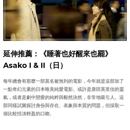
延伸推薦：《睡著也好醒來也罷》
Asako I & II（日）
每年總會有那麼一部莫名被煞到的電影，今年就是這部加了
一點奇幻元素的日本唯美純愛電影。或許是唐田英里佳的靈
氣，或者是劇中戀愛的純粹與毅然決然，非常地吸引人。這
部同樣試圖探討身份與存在、表象與本質的問題，但採取一
個比較恬淡輕盈的口吻。