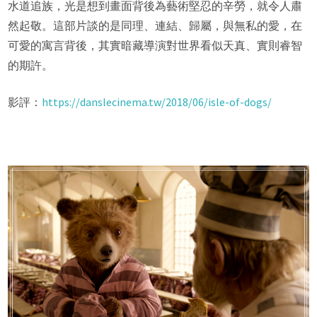
水道追族，光是想到畫面背後為藝術堅忍的辛勞，就令人肅
然起敬。這部片談的是同理、連結、歸屬，與無私的愛，在
可愛的寓言背後，其實暗藏導演對世界看似天真、實則睿智
的期許。
影評：
https://danslecinema.tw/2018/06/isle-of-dogs/