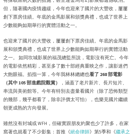
有採取限制人數的措施，甚至連金馬奇幻影展都遺憾取消。
但，隨著國內疫情趨緩，今年也迎來了國片的大豐收，屢屢
創下票房佳績。年底的金馬影展和頒獎典禮，也成了世界上
少數能夠如期舉行的實體活動之一。
也迎來了國片的大豐收，屢屢創下票房佳績。年底的金馬影
展和頒獎典禮，也成了世界上少數能夠如期舉行的實體活動
之一。 如同坎城影展的福茂總監所說，電影沒有死亡。今年
的電影依然精彩，甚至多了數十部經典重映之作，讓影迷們
大飽眼福。掐指一算，今年我林林總總也
看了 268 部電影
（其中 105 部進戲院觀賞）
，涵蓋了老片新片、長片短片、
串流與美術館等。今年有特別去盡量看國片（除了恐怖類型
的幾部，幾乎都看了，除非評價太可怕），也樂見國片繼續
朝更成熟的方向發展。
雖然沒有封城或 WFH，但確實跟朋友約聚也少了許多，在家
窩著也就看了不少影集：首推《
絕命律師
》第5季和《
繼承之