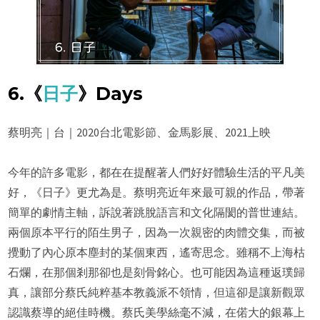
6.《
日子
》Days
蔡明亮｜台｜2020台北電影節、金馬影展、2021上映
今年的許多電影，都在在提醒著人們好好體驗生活的平凡美
好，《日子》更尤為是。蔡明亮近年來最可親的作品，帶著
簡單的劇情主軸，訴說著跳脫語言和文化隔閡的普世連結。
兩個原本平行的陌生男子，因為一次親密的肉體交集，而被
攪動了內心原本塵封的某個東西，遙寄思念。雖稱不上海枯
石爛，在那個剎那卻也是刻骨銘心。也可能因為這種返璞歸
真，讓部分蔡氏純粹基本教義派不領情，但這卻是讓新觀眾
認識蔡導的絕佳時機。蔡氏美學絲毫不減，在偌大的銀幕上