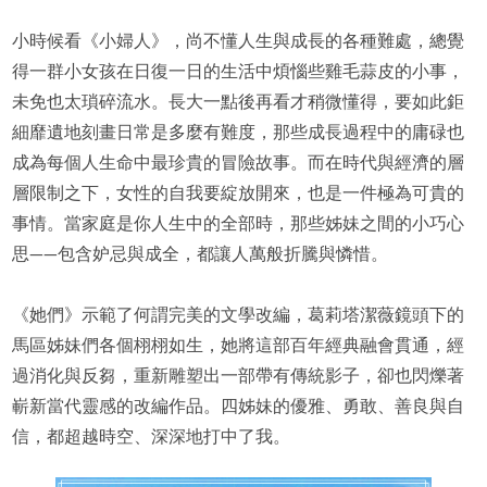
小時候看《小婦人》，尚不懂人生與成長的各種難處，總覺
得一群小女孩在日復一日的生活中煩惱些雞毛蒜皮的小事，
未免也太瑣碎流水。長大一點後再看才稍微懂得，要如此鉅
細靡遺地刻畫日常是多麼有難度，那些成長過程中的庸碌也
成為每個人生命中最珍貴的冒險故事。而在時代與經濟的層
層限制之下，女性的自我要綻放開來，也是一件極為可貴的
事情。當家庭是你人生中的全部時，那些姊妹之間的小巧心
思——包含妒忌與成全，都讓人萬般折騰與憐惜。
《她們》示範了何謂完美的文學改編，葛莉塔潔薇鏡頭下的
馬區姊妹們各個栩栩如生，她將這部百年經典融會貫通，經
過消化與反芻，重新雕塑出一部帶有傳統影子，卻也閃爍著
嶄新當代靈感的改編作品。四姊妹的優雅、勇敢、善良與自
信，都超越時空、深深地打中了我。