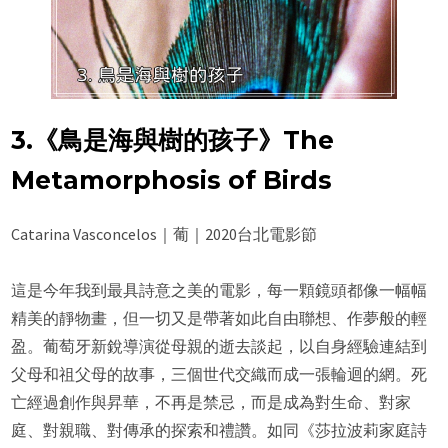
3.《鳥是海與樹的孩子》The
Metamorphosis of Birds
Catarina Vasconcelos｜葡｜2020台北電影節
這是今年我到最具詩意之美的電影，每一顆鏡頭都像一幅幅
精美的靜物畫，但一切又是帶著如此自由聯想、作夢般的輕
盈。葡萄牙新銳導演從母親的逝去談起，以自身經驗連結到
父母和祖父母的故事，三個世代交織而成一張輪迴的網。死
亡經過創作與昇華，不再是禁忌，而是成為對生命、對家
庭、對親職、對傳承的探索和禮讚。如同《莎拉波莉家庭詩