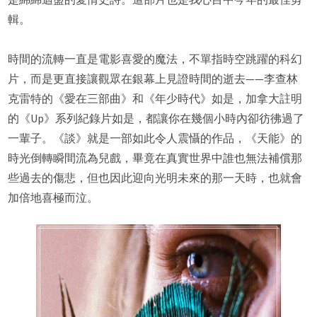
輯。
時間的流轉一直是電影喜愛的魔法，不單指時空跳躍的科幻
片，而是更直接讓觀眾在銀幕上見證時間的逝去——李查林
克雷特的《愛在三部曲》和《年少時代》如是，加拿大註明
的《Up》系列紀錄片如是，都讓你在幾個小時內卻彷彿過了
一輩子。《談》就是一部如此令人震懾的作品，《天能》的
時光倒轉瞬間流為兒戲，畢竟在真實世界中誰也無法補償那
些過去的傷悲，但也因此迎向光明未來的那一天時，也就會
加倍地喜極而泣。