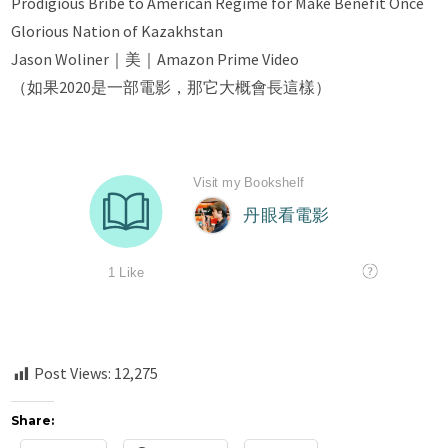
Prodigious Bribe to American Regime for Make Benefit Once
Glorious Nation of Kazakhstan
Jason Woliner｜美｜Amazon Prime Video
（如果2020是一部電影，那它大概會長這樣）
Post Views:
12,275
Share: