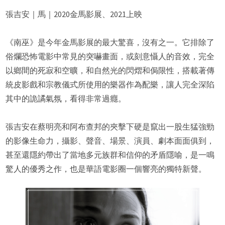
張吉安｜馬｜2020金馬影展、2021上映
《南巫》是今年金馬影展的最大驚喜，沒有之一。它排除了
俗爛恐怖電影中常見的突嚇畫面，或刻意懾人的音效，完全
以鄉間的死寂和空曠，和自然光的閃熠和侷限性，搭載著傳
統皮影戲和宗教儀式所使用的樂器作為配樂，讓人完全深陷
其中的詭譎氣氛，看得非常過癮。
張吉安在蔡明亮和阿布查邦的夾擊下硬是竄出一股生猛強勁
的影像生命力，攝影、聲音、場景、演員、劇本面面俱到，
甚至還隱約帶出了當地多元族群和信仰的矛盾隱喻，是一鳴
驚人的優秀之作，也是華語電影圈一個響亮的獨特新聲。