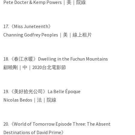
Pete Docter & Kemp Powers｜美｜院線
17.《Miss Juneteenth》
Channing Godfrey Peoples｜美｜線上租片
18.《春江水暖》Dwelling in the Fuchun Mountains
顧曉剛｜中｜2020台北電影節
19.《美好拾光公司》La Belle Époque
Nicolas Bedos｜法｜院線
20.《World of Tomorrow Episode Three: The Absent
Destinations of David Prime》