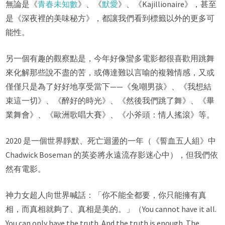
無論是《
青春未知數
》、《
默愛
》、《Kajillionaire》，甚至
是《深夜裡的美味秘方》，都讓我們看到標籤以外的更多可
能性。
另一個有趣的觀察點是，今年好像蠻多電影都很喜歡用跳舞
來化解那些說不盡的苦，或傳達難以言喻的複雜情感，又或
僅僅只是為了好好地享受當下——《兔嘲男孩》、《我想結
束這一切》、《醉好的時光》、《然後我們跳了舞》、《畢
業舞會》、《歐洲歌唱大賽》、《小斧頭：情人搖滾》等。
2020 是一個世界靜默、死亡迴盪的一年（《誓血五人組》中
Chadwick Boseman 的英姿將永遠流存影迷心中），但我們依
然有電影。
神力女超人向世界喊話：「你不能全都要，你只能擁有真
相，而真相就夠了、真相是美的。」（You cannot have it all.
You can only have the truth. And the truth is enough. The