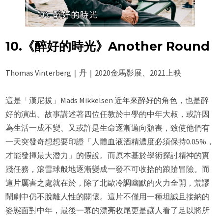
10.《醉好的時光》Another Round
Thomas Vinterberg｜丹｜2020金馬影展、2021上映
這是「漢尼拔」Mads Mikkelsen 近年來醉好的角色，也是醉
好的演出。故事講述著四位任教於中學的中年大叔，或許因
為生活一成不變、又或許是生命逐漸邁向頹喪，致使他們有
一天突發奇想想要印證「人體血液酒精濃度必須保持0.05%，
才能發揮最大潛力」的假說。而原本基於學術探討精神的實
踐任務，滾雪球般地逐漸變成一發不可收拾的踉蹌冒險。而
這片厲害之處就在於，除了北歐冷調幽默的火力全開，荒謬
鬧劇中仍不脫離人性的關懷。這片不僅用一種坦誠且接納的
姿態面對中年，最後一幕的漂亮收尾更是讓人看了足以將所