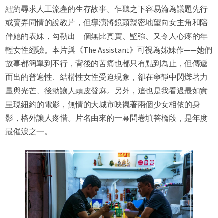
紐約尋求人工流產的生存故事。乍聽之下容易淪為議題先行
或賣弄同情的說教片，但導演將鏡頭親密地望向女主角和陪
伴她的表妹，勾勒出一個無比真實、堅強、又令人心疼的年
輕女性經驗。本片與《The Assistant》可視為姊妹作——她們
故事都簡單到不行，背後的苦痛也都只有點到為止，但傳遞
而出的普遍性、結構性女性受迫現象，卻在寧靜中閃爍著力
量與光芒、後勁讓人頭皮發麻。另外，這也是我看過最如實
呈現紐約的電影，無情的大城市映襯著兩個少女相依的身
影，格外讓人疼惜。片名由來的一幕問卷填答橋段，是年度
最催淚之一。