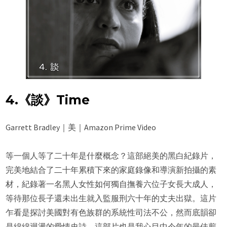
4.《談》Time
Garrett Bradley｜美｜Amazon Prime Video
等一個人等了二十年是什麼概念？這部絕美的黑白紀錄片，
完美地結合了二十年累積下來的家庭錄像和導演新拍攝的素
材，紀錄著一名黑人女性如何獨自撫養六位子女長大成人，
等待那位長子還未出生就入監服刑六十年的丈夫出獄。這片
乍看是探討美國對有色族群的系統性司法不公，然而底韻卻
是綿綿迴盪的愛情史詩。這部片也是我心目中今年的最佳剪