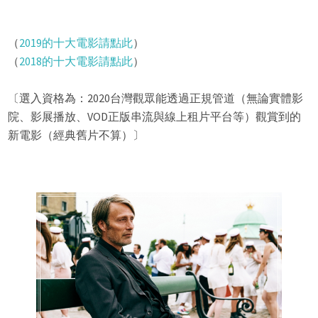
（
2019的十大電影請點此
）
（
2018的十大電影請點此
）
〔選入資格為：2020台灣觀眾能透過正規管道（無論實體影
院、影展播放、VOD正版串流與線上租片平台等）觀賞到的
新電影（經典舊片不算）〕