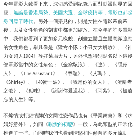
今年電影大致看下來，深切感受到紀錄片面對動盪世界的回
應，
無論是香港局勢、美國大選、全球疫情等，電影也都起
身回應了時代
。另外一個樂見的，則是女性在電影幕前幕
後，以及女性角色的刻畫中都更加綻放。在今年的許多電影
中，我們都看到了更加多元樣貌、刻畫立體且主體意識強勁
的女性角色，舉凡像是《猛禽小隊：小丑女大解放》、《神
力女超人1984》等好萊塢大片，另外也想特別點名以下這幾
部電影當中的女性角色：《金窩駭浪》、《逃》、《隱形
人》、《The Assistant》、《吞噬》、《艾瑪.》、
《Shirley》、《40衝一波》、《我是你的女人》、《流離者
之歌》、《孤味》、《謝謝你愛過我》、《阿紫》、《被遺
忘的人生》等。
不煽情或打悲情牌的女同性戀作品也有《畢業舞會》和《求
婚好意外》，如同《
親愛的初戀
》一般，為此類型的正常化
推進了一些。而同時我們也看到情慾和性傾向的多元流動，