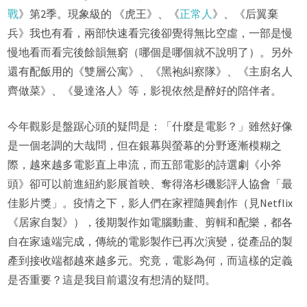
戰
》第2季。現象級的 《虎王》、《
正常人
》、《后翼棄
兵》我也有看，兩部快速看完後卻覺得無比空虛，一部是慢
慢地看而看完後餘韻無窮（哪個是哪個就不說明了）。另外
還有配飯用的《雙層公寓》、《黑袍糾察隊》、《主廚名人
齊做菜》、《曼達洛人》等，影視依然是醉好的陪伴者。
今年觀影是盤踞心頭的疑問是：「什麼是電影？」雖然好像
是一個老調的大哉問，但在銀幕與螢幕的分野逐漸模糊之
際，越來越多電影直上串流，而五部電影的詩選劇《小斧
頭》卻可以前進紐約影展首映、奪得洛杉磯影評人協會「最
佳影片獎」。疫情之下，影人們在家裡隨興創作（見Netflix
《居家自製》），後期製作如電腦動畫、剪輯和配樂，都各
自在家遠端完成，傳統的電影製作已再次演變，從產品的製
產到接收端都越來越多元。究竟，電影為何，而這樣的定義
是否重要？這是我目前還沒有想清的疑問。