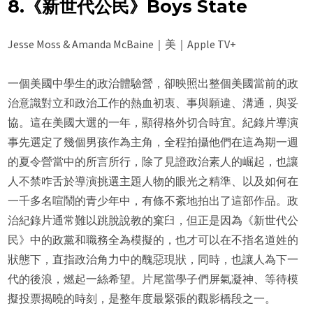
8.《新世代公民》Boys State
Jesse Moss & Amanda McBaine｜美｜Apple TV+
一個美國中學生的政治體驗營，卻映照出整個美國當前的政
治意識對立和政治工作的熱血初衷、事與願違、溝通，與妥
協。這在美國大選的一年，顯得格外切合時宜。紀錄片導演
事先選定了幾個男孩作為主角，全程拍攝他們在這為期一週
的夏令營當中的所言所行，除了見證政治素人的崛起，也讓
人不禁咋舌於導演挑選主題人物的眼光之精準、以及如何在
一千多名喧鬧的青少年中，有條不紊地拍出了這部作品。政
治紀錄片通常難以跳脫說教的窠臼，但正是因為《新世代公
民》中的政黨和職務全為模擬的，也才可以在不指名道姓的
狀態下，直指政治角力中的醜惡現狀，同時，也讓人為下一
代的後浪，燃起一絲希望。片尾當學子們屏氣凝神、等待模
擬投票揭曉的時刻，是整年度最緊張的觀影橋段之一。