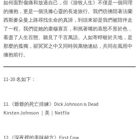
如何面對傷痛和放過自己，但《游牧人生》不僅是一個同理
的擁抱，更是一個洗滌心靈的長途旅行。我們彷彿陪著法蘭
西斯麥朵曼上路尋找生命的真諦，到頭來卻是我們被陪伴走
了一程。我們從她的肅穆寡言，和抿著嘴的喜怒不形於色，
看盡了人生百態、聽見了千言萬語。人如寄蜉蝣於天地，是
那麼的孤獨，卻冥冥之中又同時與萬物連結，共同在風雨中
擁抱前行。
11-20 名如下：
11.《爺爺的死亡排練》Dick Johnson is Dead
Kirsten Johnson ｜美｜Netflix
12.《深夜裡的美味秘方》First Cow