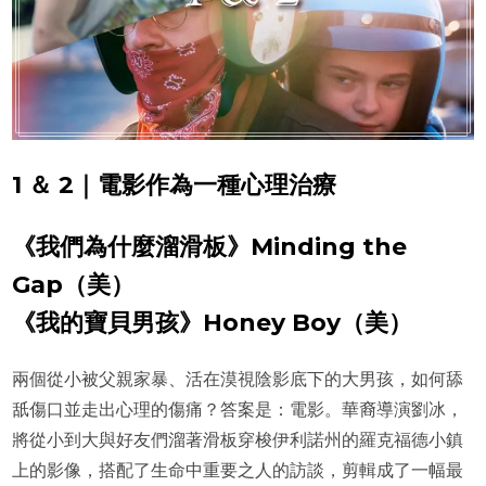
1 ＆ 2｜電影作為一種心理治療
《我們為什麼溜滑板》Minding the
Gap（美）
《我的寶貝男孩》Honey Boy（美）
兩個從小被父親家暴、活在漠視陰影底下的大男孩，如何舔
舐傷口並走出心理的傷痛？答案是：電影。華裔導演劉冰，
將從小到大與好友們溜著滑板穿梭伊利諾州的羅克福德小鎮
上的影像，搭配了生命中重要之人的訪談，剪輯成了一幅最