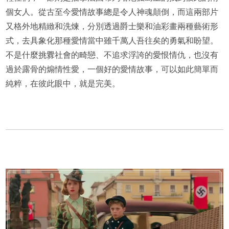
個女人。從古至今愛情故事總是令人神魂顛倒，而這兩部片
又格外地精緻和洗煉，分別透過爵士樂和油彩畫兩種藝術形
式，去具象化那種愛情當中雖千萬人吾往矣的勇氣和盼望。
不是什麼挑釁社會的畸戀、不追求浮誇的愛恨情仇，也沒有
過於露骨的煽情性愛，一個好的愛情故事，可以如此簡單而
純粹，在彼此眼中，就是完美。