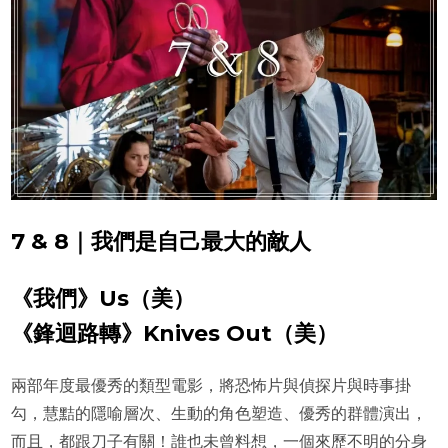
7 & 8｜我們是自己最大的敵人
《我們》Us（美）
《鋒迴路轉》Knives Out（美）
兩部年度最優秀的類型電影，將恐怖片與偵探片與時事掛
勾，慧黠的隱喻層次、生動的角色塑造、優秀的群體演出，
而且，都跟刀子有關！誰也未曾料想，一個來歷不明的分身