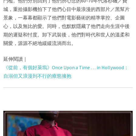
門檻。他們分別回到了他們所心念的60~70年代洛杉磯／費
城，重拾攝影機拍下了他們心目中最浪漫的西部片／黑幫片
景象，一幕幕都顯示了他們對電影藝術的精準掌控、企圖
心，以及無比的愛。同時，也默默隱藏了他們走向生涯中後
期的遲疑和忖度。卸下武裝後，他們對時代和世人的溫柔和
關愛，源源不絕地緩緩流淌而出。
延伸閱讀｜
《從前，有個好萊塢》Once Upon a Time … in Hollywood：
自溺但又浪漫到不行的療慾擁抱