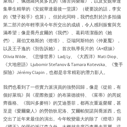
萊塢》、佩德羅阿莫多瓦的《痛苦與榮耀》，以及安妮華達
集畢生精華的《安妮華達最後一堂課》（硬要說的話，李安
的《雙子殺手》也算）。但於此同時，我們也對於許多拍攝
第二部片的年輕導演今年所交出的成績，令人感到振奮與充
滿希望；像是喬丹皮爾的《我們》、葛莉塔潔薇的《她
們》、羅伯艾格斯的《燈塔》、亞瑞阿斯特的《仲夏魘》，
以及王子逸的《別告訴她》。首次執導長片的《A+瞎妹》
Olivia Wilde、《悲慘世界》Ladj Ly、《大西洋》Mati Diop、
《大地密語》Ljubomir Stefanov & Tamara Kotevska、《隻手
探險》Jérémy Clapin，也都是非常精彩的潛力影人。
我們也看到了一些實力派演員的強勢回歸，像是《從前，有
個好萊塢》與《星際救援》的布萊德彼特、《茱蒂》的芮妮
齊薇格、《我叫多麥特》的艾迪墨菲，都再次重返榮耀，甚
至是《愛爾蘭人》的勞勃狄尼洛、艾爾帕契諾與喬派西，也
交出了近年來最佳的演出。今年蛻變最大的除了《燈塔》與
《國王》的羅伯派汀森之外，大概就非席亞李畢夫莫屬。這