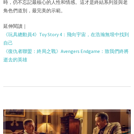
時，仍不忘記最核心的人性和情感。這才是終結系列並與老
角色們道別，最完美的示範。
延伸閱讀｜
《玩具總動員4》Toy Story 4：飛向宇宙，在浩瀚無垠中找到
自己
《復仇者聯盟：終局之戰》Avengers Endgame：致我們終將
逝去的英雄