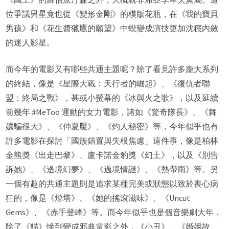
位爭議男星竟也從《變形金剛》的模版花瓶，在《我的寶貝
男孩》和《花生醬獵鷹的願望》中蛻變成演技更加沈穩內斂
的迷人影星。
而今年的電影又有哪些共通主題呢？除了看見許多龐大系列
的終結，像是《星際大戰：天行者的崛起》、《復仇者聯
盟：終局之戰》，甚或小螢幕的《冰與火之歌》，以及延續
前幾年 #MeToo 運動的女力電影，諸如《驚奇隊長》、《舞
孃騙很大》、《仲夏魘》、《灼人秘密》等，今年似乎也有
許多電影在探討「國族錯置與失根焦慮」這件事，像是柏林
金熊獎《出走巴黎》、盧卡諾金豹獎《幻土》，以及《別告
訴她》、《邊境幻夢》、《過境情謎》、《熱帶雨》等。另
一個有趣的共通主題則是追求某種完美或狀態以致於喪心病
狂的，像是《燈塔》、《她的搖滾滋味》、《Uncut
Gems》、《赤手登峰》等。而今年似乎也是個音樂劇大年，
除了《貓》慘到變成邪典電影之外，《小丑》、《婚姻故