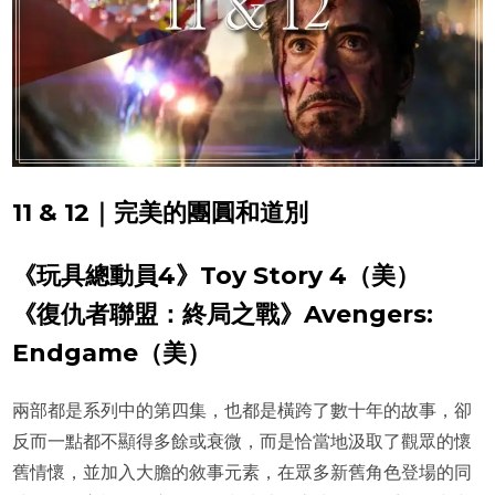
11 & 12｜完美的團圓和道別
《玩具總動員4》Toy Story 4（美）
《復仇者聯盟：終局之戰》Avengers:
Endgame（美）
兩部都是系列中的第四集，也都是橫跨了數十年的故事，卻
反而一點都不顯得多餘或衰微，而是恰當地汲取了觀眾的懷
舊情懷，並加入大膽的敘事元素，在眾多新舊角色登場的同