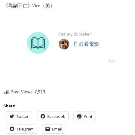
《為副不仁》Vice（美）
Post Views:
7,913
Share:
Twitter
Facebook
Print
Telegram
Email