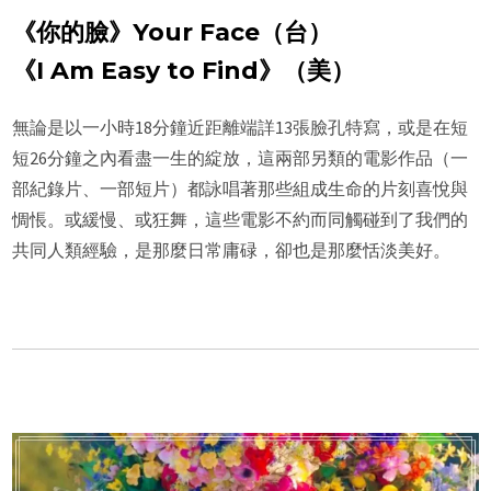
《你的臉》Your Face（台）
《I Am Easy to Find》（美）
無論是以一小時18分鐘近距離端詳13張臉孔特寫，或是在短
短26分鐘之內看盡一生的綻放，這兩部另類的電影作品（一
部紀錄片、一部短片）都詠唱著那些組成生命的片刻喜悅與
惆悵。或緩慢、或狂舞，這些電影不約而同觸碰到了我們的
共同人類經驗，是那麼日常庸碌，卻也是那麼恬淡美好。