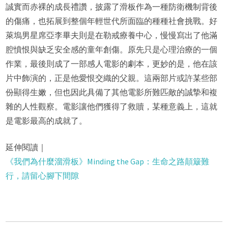
誠實而赤裸的成長禮讚，披露了滑板作為一種防衛機制背後
的傷痛，也拓展到整個年輕世代所面臨的種種社會挑戰。好
萊塢男星席亞李畢夫則是在勒戒療養中心，慢慢寫出了他滿
腔憤恨與缺乏安全感的童年創傷。原先只是心理治療的一個
作業，最後則成了一部感人電影的劇本，更妙的是，他在該
片中飾演的，正是他愛恨交織的父親。這兩部片或許某些部
份顯得生嫩，但也因此具備了其他電影所難匹敵的誠摯和複
雜的人性觀察。電影讓他們獲得了救贖，某種意義上，這就
是電影最高的成就了。
延伸閱讀｜
《我們為什麼溜滑板》Minding the Gap：生命之路顛簸難
行，請留心腳下間隙