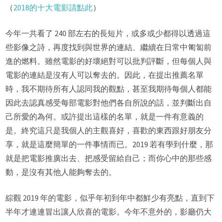
（
2018的十大電影請點此
）
今年一共看了 240 部左右的長短片，或多或少都得以透過這
些影像之詩，再度找到與世界的連結、繼續在日常中匍匐前
進的燃料。雖然電影的好壞絕對可以批判評斷，但每個人與
電影的連結是沒有人可以奪去的。因此，在提出推薦名單
時，我不期待所有人認同我的觀點，甚至我期待每個人都能
因此去認真感受每部電影對他們各自所說的話，並判斷出自
己所愛的為何。或許提出這樣的名單，就是一件有意義的
是。終究這只是我個人的主觀喜好，喜歡的東西跟好朋友分
享，就是這麼簡單的一件事情而已。2019 若有學到什麼，那
就是把電影推廣出去、把感受留給自己；而你心中的那些感
動，是沒有其他人能夠奪去的。
綜觀 2019 年的電影，似乎年初到年中都鮮少有亮點，直到下
半年才連連冒出讓人欣喜的電影。今年不意外的，影廳仍大