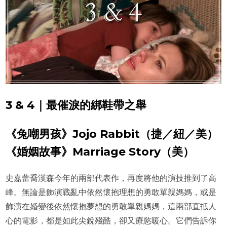
3 & 4｜最催淚的綁鞋帶之舉
《兔嘲男孩》Jojo Rabbit（捷／紐／美）
《婚姻故事》Marriage Story（美）
史嘉蕾喬漢森今年的兩部代表作，再度將他的演技推到了高
峰。無論是飾演戰亂中依然懷抱理想的勇敢單親媽媽，或是
飾演在婚變後依然懷抱夢想的勇敢單親媽媽，這兩部直抵人
心的電影，都是如此尖銳殘酷，卻又療慾暖心。它們告訴你