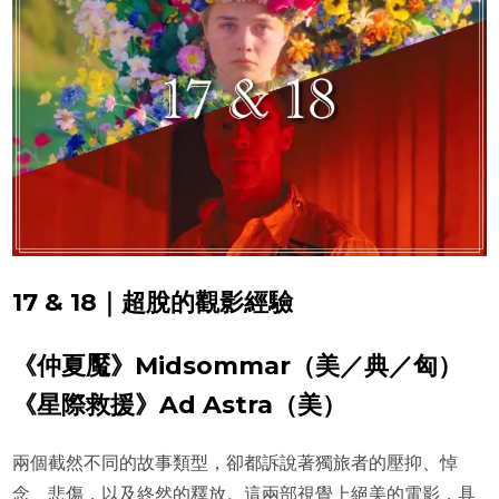
17 & 18｜超脫的觀影經驗
《仲夏魘》Midsommar（美／典／匈）
《星際救援》Ad Astra（美）
兩個截然不同的故事類型，卻都訴說著獨旅者的壓抑、悼
念、悲傷，以及終然的釋放。這兩部視覺上絕美的電影，具