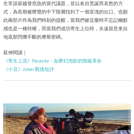
生常談卻越發危急的當代議題，並以各自荒誕而哀愁的方
式，為長期被噤聲的中下階層找到了一個宣洩的出口。也願
此兩部片作為我們時刻的提醒，當我們被逗樂時不忘記幽默
感也是一種特權，而當我們成功寄生上位時，永遠留意來自
地底那閃爍不斷的摩斯密碼。
延伸閱讀｜
《寄生上流》Parasite：如夢幻泡影的階級革命
《小丑》Joker 觀後短評