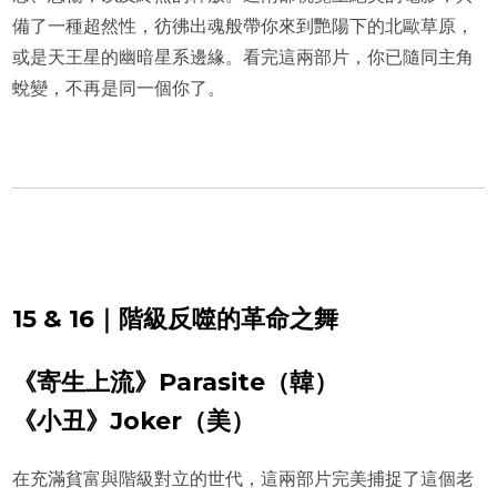
備了一種超然性，彷彿出魂般帶你來到艷陽下的北歐草原，
或是天王星的幽暗星系邊緣。看完這兩部片，你已隨同主角
蛻變，不再是同一個你了。
15 & 16｜階級反噬的革命之舞
《寄生上流》Parasite（韓）
《小丑》Joker（美）
在充滿貧富與階級對立的世代，這兩部片完美捕捉了這個老