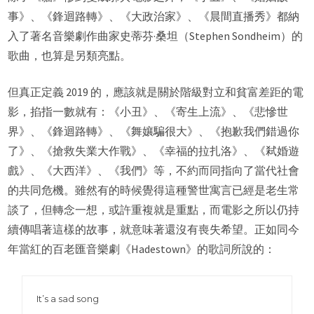
事》、《鋒迴路轉》、《大政治家》、《晨間直播秀》都納
入了著名音樂劇作曲家史蒂芬·桑坦（Stephen Sondheim）的
歌曲，也算是另類亮點。
但真正定義 2019 的，應該就是關於階級對立和貧富差距的電
影，掐指一數就有：《小丑》、《寄生上流》、《悲慘世
界》、《鋒迴路轉》、《舞孃騙很大》、《抱歉我們錯過你
了》、《搶救失業大作戰》、《幸福的拉扎洛》、《弒婚遊
戲》、《大西洋》、《我們》等，不約而同指向了當代社會
的共同危機。雖然有的時候覺得這種警世寓言已經是老生常
談了，但轉念一想，或許重複就是重點，而電影之所以仍持
續傳唱著這樣的故事，就意味著還沒有喪失希望。正如同今
年當紅的百老匯音樂劇《Hadestown》的歌詞所說的：
It’s a sad song