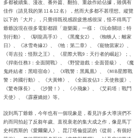
多都被續集、漫改、番外篇、翻拍、重啟作給佔據，雖偶有
佳作（請見我的第 11 & 12 名），然而大多都不甚理想。縱覽
以下的「大片」，只覺得既視感跟疲憊感很深，怪不得馬丁
爺爺說現在很多電影都跟「遊樂園」一樣：《玩命關頭：特
別行動》、《馴龍高手3》、《黑魔女2》、《蜘蛛人：離家
日》、《冰雪奇緣2》、《牠：第二章》、《寵物當家2》、
《哥吉拉：怪獸之王》、《星際大戰9：天行者的崛起》；、
《捍衛任務3：全面開戰》、《野蠻遊戲：全面晉級》、《魔
鬼終結者：黑暗宿命》、《X戰警：黑鳳凰》、《MIB星際戰
警：跨國行動》、《大黃蜂》、《全面攻佔3：天使救援》、
《驚奇隊長》、《沙贊！》、《小飛象》、《艾莉塔：戰鬥
天使》、《霹靂嬌娃》等。
說到馬丁爺爺，今年也有一個現象是，看見許多大導演們不
約而同拍起了反芻年歲、直視衰老的集大成之作，像是馬丁
史柯西斯的《愛爾蘭人》、昆汀塔倫提諾的《從前，有個好