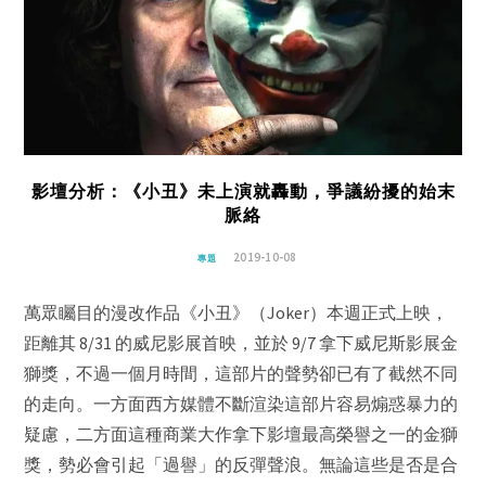
影壇分析：《小丑》未上演就轟動，爭議紛擾的始末
脈絡
2019-10-08
專題
萬眾矚目的漫改作品《小丑》（Joker）本週正式上映，
距離其 8/31 的威尼影展首映，並於 9/7 拿下威尼斯影展金
獅獎，不過一個月時間，這部片的聲勢卻已有了截然不同
的走向。一方面西方媒體不斷渲染這部片容易煽惑暴力的
疑慮，二方面這種商業大作拿下影壇最高榮譽之一的金獅
獎，勢必會引起「過譽」的反彈聲浪。無論這些是否是合