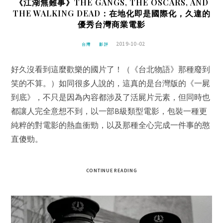
《江湖無難事》THE GANGS, THE OSCARS, AND
THE WALKING DEAD：在地化即是國際化，久違的
優秀台灣商業電影
2019-10-02
台灣
影評
好久沒看到這麼歡樂的國片了！（《台北物語》那種廢到
笑的不算。）如同很多人說的，這真的是台灣版的《一屍
到底》，不只是因為內容都涉及了活屍片元素，但同時也
都讓人完全意想不到，以一部B級類型電影，包裝一種更
純粹的對電影的熱血衝勁，以及那種全心完成一件事的憨
直傻勁。
CONTINUE READING