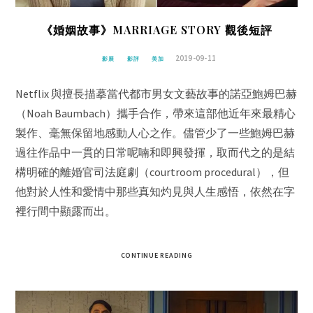
《婚姻故事》MARRIAGE STORY 觀後短評
2019-09-11
影展
影評
美加
Netflix 與擅長描摹當代都市男女文藝故事的諾亞鮑姆巴赫
（Noah Baumbach）攜手合作，帶來這部他近年來最精心
製作、毫無保留地感動人心之作。儘管少了一些鮑姆巴赫
過往作品中一貫的日常呢喃和即興發揮，取而代之的是結
構明確的離婚官司法庭劇（courtroom procedural），但
他對於人性和愛情中那些真知灼見與人生感悟，依然在字
裡行間中顯露而出。
CONTINUE READING