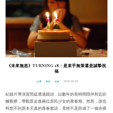
《未來無恙》TURNING 18：是束手無策還是誠摯祝
福
2019-09-03
台灣
影評
紀錄
紀錄片導演賀照緹透過鏡頭，以數年的長時間陪伴和近距
離觀察，帶觀眾走進兩位原民少女的青春期。然而，誰也
料想不到原本天真的青春絮語，竟猝不及防成了一個赤裸