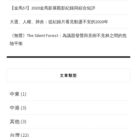
【金馬57】2020金馬影展觀影紀錄與綜合短評
大選、人權、肺炎：從紀錄片看見動盪不安的2020年
《無聲》The Silent Forest：為議題發聲與見樹不見林之間的危
險平衡
文章類型
中東
(1)
中港
(3)
其他
(3)
台灣
(22)