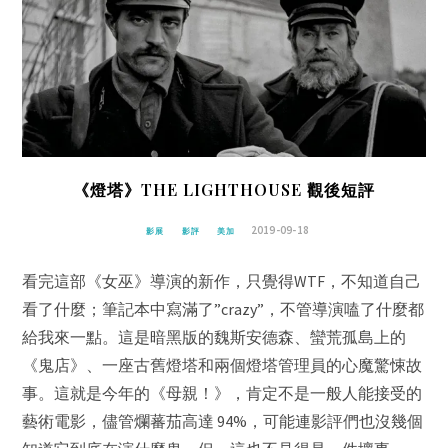
《燈塔》THE LIGHTHOUSE 觀後短評
2019-09-18
影展
影評
美加
看完這部《女巫》導演的新作，只覺得WTF，不知道自己
看了什麼；筆記本中寫滿了”crazy”，不管導演嗑了什麼都
給我來一點。這是暗黑版的魏斯安德森、蠻荒孤島上的
《鬼店》、一座古舊燈塔和兩個燈塔管理員的心魔驚悚故
事。這就是今年的《母親！》，肯定不是一般人能接受的
藝術電影，儘管爛蕃茄高達 94%，可能連影評們也沒幾個