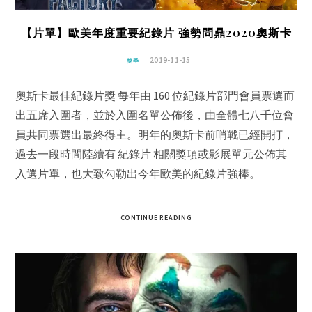
【片單】歐美年度重要紀錄片 強勢問鼎2020奧斯卡
2019-11-15
獎季
奧斯卡最佳紀錄片獎 每年由 160 位紀錄片部門會員票選而
出五席入圍者，並於入圍名單公佈後，由全體七八千位會
員共同票選出最終得主。明年的奧斯卡前哨戰已經開打，
過去一段時間陸續有 紀錄片 相關獎項或影展單元公佈其
入選片單，也大致勾勒出今年歐美的紀錄片強棒。
CONTINUE READING