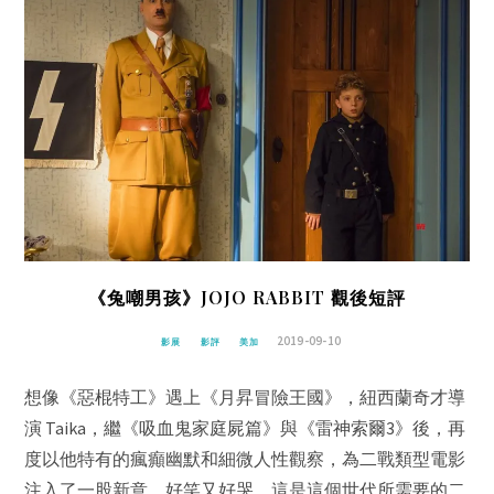
《兔嘲男孩》JOJO RABBIT 觀後短評
2019-09-10
影展
影評
美加
想像《惡棍特工》遇上《月昇冒險王國》，紐西蘭奇才導
演 Taika，繼《吸血鬼家庭屍篇》與《雷神索爾3》後，再
度以他特有的瘋癲幽默和細微人性觀察，為二戰類型電影
注入了一股新意。好笑又好哭，這是這個世代所需要的二