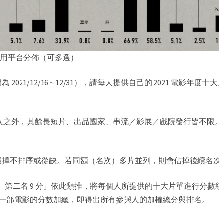
用平台分佈（可多選）
21/12/16 ~ 12/31），請每人提供自己的 2021 電影
不納入之外，其餘長短片、出品國家、串流／影展／戲院發行皆不
選擇不排序或從缺。若同額（名次）多片並列，則會佔掉後續名
分、第二名 9 分」依此類推，將每個人所提供的十大片單進行分
將同一部電影的分數加總，即得出所有參與人的加權總分與排名。