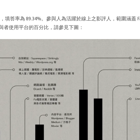
，填答率為 89.34%。參與人為活躍於線上之影評人，範圍涵蓋 Facebo
群平台。參與者使用平台的百分比，請參見下圖：