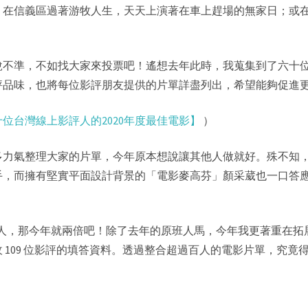
，在信義區過著游牧人生，天天上演著在車上趕場的無家日；或
說不準，不如找大家來投票吧！遙想去年此時，我蒐集到了六十位
評品味，也將每位影評朋友提供的片單詳盡列出，希望能夠促進
位台灣線上影評人的2020年度最佳電影】
）
多力氣整理大家的片單，今年原本想說讓其他人做就好。殊不知
手，而擁有堅實平面設計背景的「電影麥高芬」顏采葳也一口答
那今年就兩倍吧！除了去年的原班人馬，今年我更著重在拓展 Instag
 109 位影評的填答資料。透過整合超過百人的電影片單，究