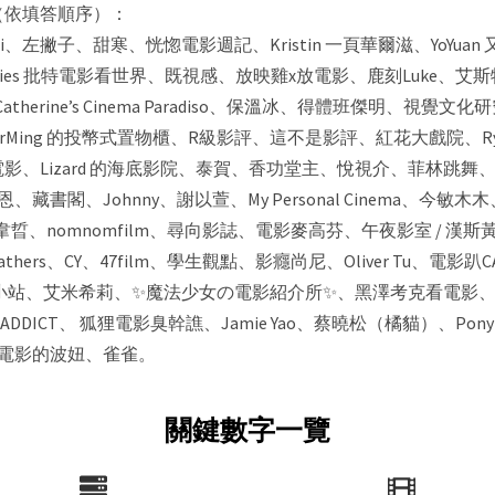
（依填答順序）：
i、左撇子、甜寒、恍惚電影週記、Kristin 一頁華爾滋、YoYuan 
r Movies 批特電影看世界、既視感、放映雞x放電影、鹿刻Luke、艾斯
therine’s Cinema Paradiso、保溫冰、得體班傑明、
arMing 的投幣式置物櫃、R級影評、這不是影評、紅花大戲院、Ryo 
、Lizard 的海底影院、泰賀、香功堂主、悅視介、菲林跳舞、
Mion 麥恩、藏書閣、Johnny、謝以萱、My Personal Cine
晢、nomnomfilm、尋向影誌、電影麥高芬、午夜影室 / 漢斯
hers、CY、47film、學生觀點、影癮尚尼、Oliver Tu、電影趴
塔克の電影小站、艾米希莉、✨魔法少女の電影紹介所✨、黑澤考克看電
VIE ADDICT、 狐狸電影臭幹譙、Jamie Yao、蔡曉松（橘貓）、Po
愛看電影的波妞、雀雀。
關鍵數字一覽