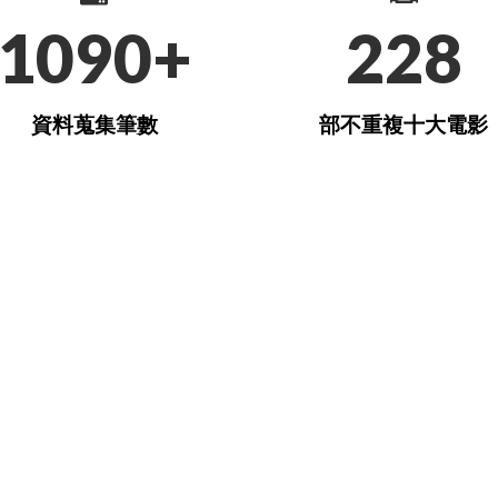
1090+
228
資料蒐集筆數
部不重複十大電影