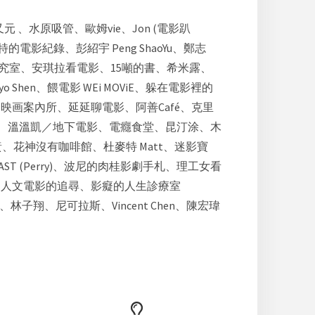
又元 、水原吸管、歐姆vie、Jon (電影趴
特的電影紀錄、彭紹宇 Peng ShaoYu、鄭志
視覺文化研究室、安琪拉看電影、15噸的書、希米露、
Shen、餵電影 WEi MOViE、躲在電影裡的
映画案內所、延延聊電影、阿善Café、克里
ma、今敏木木、溫溫凱／地下電影、電癮食堂、昆汀涂、木
黃、花神沒有咖啡館、杜麥特 Matt、迷影寶
CAST (Perry)、波尼的肉桂影劇手札、理工女看
影、人文電影的追尋、影癡的人生診療室
ny、林子翔、尼可拉斯、Vincent Chen、陳宏瑋