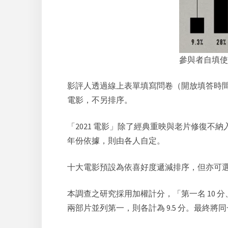
參與者自填使
影評人透過線上表單填寫問卷（開放填答時間為 20
電影，不另排序。
「2021 電影」除了經典重映與老片修復
年份依據，則由各人自定。
十大電影預設為依喜好度遞減排序，但亦可
本調查之研究採用加權計分，「第一名 10 
兩部片並列第一，則各計為 9.5 分。最終