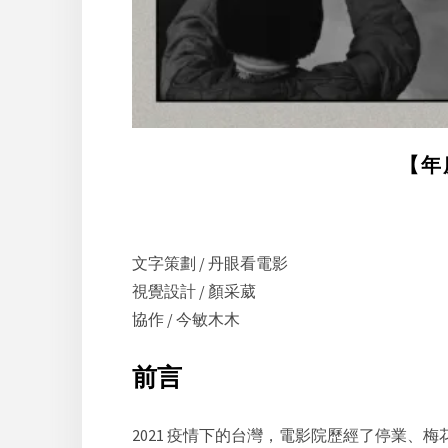
【年
文字策劃 / 丹眼看電影
視覺設計 / 顏采葳
協作 / 今敏木木
前言
2021 疫情下的台灣，電影院歷經了停業