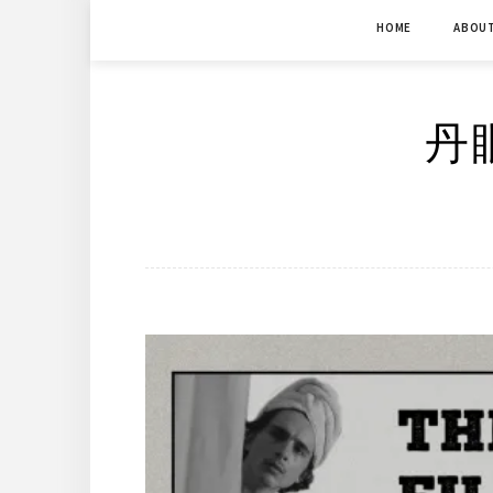
Skip
HOME
ABOU
to
content
丹眼