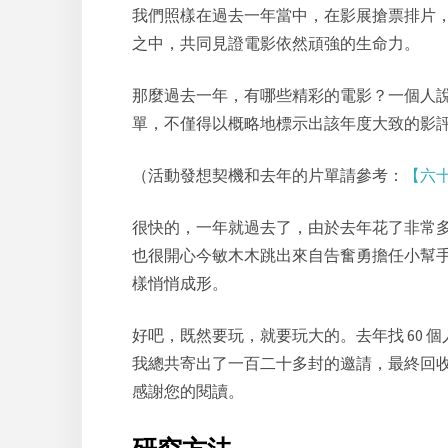
我們照樣在過去一年當中，在影展搶票排片
之中，共同見證電影依然頑強的生命力。
那麼過去一年，有哪些精彩的電影？一個人
單，不僅得以概略地標示出該年度大致的影
（活動發想契機和去年的片單請參考：
【六十
很快的，一年就過去了，由於去年花了非常
也很開心今敏木木跳出來自告奮勇擔任小幫
樣悄悄成形。
好吧，既然要玩，就要玩大的。去年找 60 個人，
我總共寄出了一百二十多封的邀請，最終回收
感謝您的閱讀。