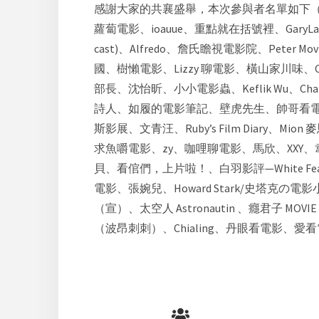
感謝大家的共襄盛舉，本次參與者名單如下
蘿蔔電影、ioauue、重點就在括號裡、GaryLa
cast)、Alfredo、詹氏瞻視電影院、Pete
國、樹懶電影、Lizzy 聊電影、橫山家川味、Ca
部長、沈怡昕、小小電影蟲、Keflik Wu、Ch
詩人、如履的電影筆記、壁虎先生、帥哥看電影
斯影展、文青汪、Ruby’s Film Diary、
求魚嚼電影、zy、咖哩聊電影、馬欣、XXY、韋
貝、看倌們，上片啦！、白羽影評—White Feat
電影、張婉兒、Howard Stark/史
（宣）、太空人 Astronautin 、癮君子 MO
（波昂刺刺）、Chialing、丹眼看電影、