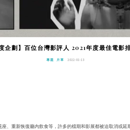
度企劃】百位台灣影評人 2021年度最佳電影
專題
片單
2022-01-13
、梅花座、重新恢復廳內飲食等，許多的檔期和影展都被迫取消或