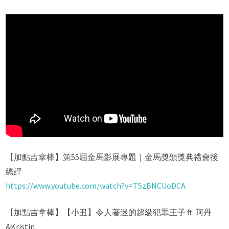
【加點吉拿棒】第55屆金馬影展專題｜金馬獎頒獎典禮會後
總評
https://www.youtube.com/watch?v=T5zBNCUoDCA
【加點吉拿棒】【小丑】令人著迷的超級犯罪王子 ft. 阿丹
&Kristin