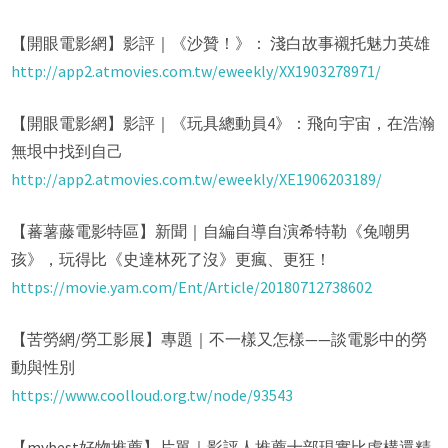
【開眼電影網】影評｜《沙贊！》： 淺白故事襯托魅力英雄
http://app2.atmovies.com.tw/eweekly/XX1903278971/
【開眼電影網】影評｜《玩具總動員4》：飛向宇宙，在浩瀚
無垠中找到自己
http://app2.atmovies.com.tw/eweekly/XE1906203189/
【蕃薯藤電影特區】新聞｜自編自導自演希特勒《兔嘲男
孩》，玩得比《史達林死了沒》更瘋、更狂！
https://movie.yam.com/Ent/Article/20180712738602
【苦勞網/勞工影展】專題｜不一樣又怎樣——談電影中的勞
動與性別
https://www.coolloud.org.tw/node/93543
【mybest好物推薦】片單｜影評人推薦十部現實比虛構還精