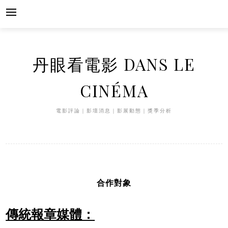
Skip
to
content
丹眼看電影 DANS LE
CINÉMA
電影評論｜影壇消息｜影展動態｜獎季分析
合作對象
傳統報章媒體：