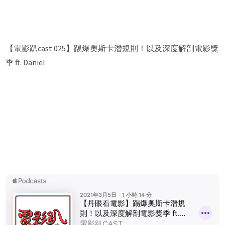
【電影趴cast 02‪5】踢爆奧斯卡潛規則！以及深度解剖電影獎
季 ft. Daniel