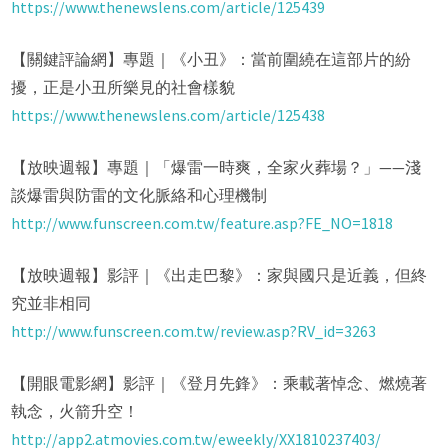
https://www.thenewslens.com/article/125439
【關鍵評論網】專題｜《小丑》：當前圍繞在這部片的紛
擾，正是小丑所樂見的社會樣貌
https://www.thenewslens.com/article/125438
【放映週報】專題｜「爆雷一時爽，全家火葬場？」——淺
談爆雷與防雷的文化脈絡和心理機制
http://www.funscreen.com.tw/feature.asp?FE_NO=1818
【放映週報】影評｜《出走巴黎》：家與國只是近義，但終
究並非相同
http://www.funscreen.com.tw/review.asp?RV_id=3263
【開眼電影網】影評｜《登月先鋒》：乘載著悼念、燃燒著
執念，火箭升空！
http://app2.atmovies.com.tw/eweekly/XX1810237403/