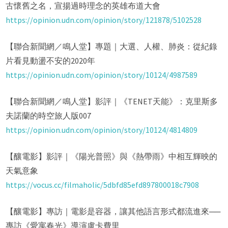
古懷舊之名，宣揚過時理念的英雄布道大會
https://opinion.udn.com/opinion/story/121878/5102528
【聯合新聞網／鳴人堂】專題｜大選、人權、肺炎：從紀錄
片看見動盪不安的2020年
https://opinion.udn.com/opinion/story/10124/4987589
【聯合新聞網／鳴人堂】影評｜《TENET天能》：克里斯多
夫諾蘭的時空旅人版007
https://opinion.udn.com/opinion/story/10124/4814809
【釀電影】影評｜《陽光普照》與《熱帶雨》中相互輝映的
天氣意象
https://vocus.cc/filmaholic/5dbfd85efd897800018c7908
【釀電影】專訪｜電影是容器，讓其他語言形式都流進來──
專訪《愛寓春光》導演盧卡費里