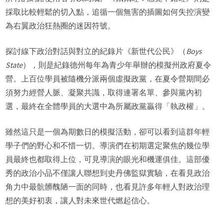
採取比較輕鬆的切入點，追循一個無害的插圖如何失控演變
為右翼政治狂熱圈的迷因符號。
探討線下政治對話與對立的紀錄片《新世代公民》（
Boys
State
），則是紀錄德州每年為青少年舉辦的模擬州政府夏令
營。上百位學員被隨機分派兩個虛擬政黨，在夏令營期間必
須努力經營人脈、凝聚共識，取得連署名單、參與黨內初
選，最終在全體學員的大選中為所屬政黨贏得「執政權」。
雖然這只是一個為期數日的模擬活動，卻可以看到這群年輕
學子們的野心和不惜一切。導演們在初期選定聚焦的幾位學
員最終也都取得上位，可見導演的眼光和機運俱佳。這部優
秀的政治小品不僅讓人聯想到史丹佛監獄實驗，在看見政治
角力中最骯髒醜陋一面的同時，也看見許多年輕人對政治理
想的美好初衷，讓人對未來世代燃起信心。