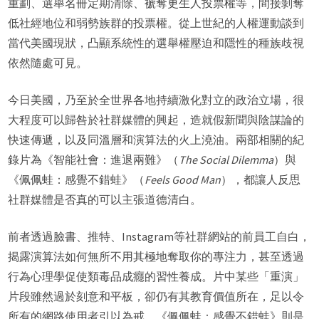
重劃、選舉名冊定期清除、褫奪更生人投票權等，間接剝奪
低社經地位和弱勢族群的投票權。從上世紀的人權運動談到
當代美國現狀，凸顯系統性的選舉權壓迫和隱性的種族歧視
依然隨處可見。
今日美國，乃至於全世界各地持續激化對立的政治立場，很
大程度可以歸咎於社群媒體的興起，造就假新聞與陰謀論的
快速傳遞，以及同溫層和演算法的火上澆油。兩部相關的紀
錄片為《智能社會：進退兩難》（
The Social Dilemma
）與
《佩佩蛙：感覺不錯蛙》（
Feels Good Man
），都讓人反思
社群媒體是否真的可以主張道德清白。
前者透過臉書、推特、Instagram等社群網站的前員工自白，
揭露演算法如何無所不用其極地奪取你的專注力，甚至透過
行為心理學促使類毒品成癮的習性養成。片中某些「重演」
片段雖然過於刻意和平板，卻仍有其教育價值所在，足以令
所有的網路使用者引以為戒。《佩佩蛙：感覺不錯蛙》則是