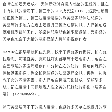
台灣在前幾天達成200天無新冠肺炎境內感染的里程碑，且在
未有封城的情況下，第三季的GDP成長達3.33%，這恐怕是目
前正經歷第二、第三波疫情襲捲的歐美國家所無法想像的。
美國等許多地方在過去幾個月已經歷連續封城，人們被迫適
應遠距學習和工作、娛樂休憩場所也被限縮營業，受影響的
民眾也包含了大量的電影產業人員和影視創作者。
Netflix在很早期就抓住先機，找來了保羅索倫提諾、帕布羅
拉瑞恩、河瀨直美、克莉絲汀史都華等十幾名影人，各自在
自己隔離的家園周遭創作10分鐘左右的短片。從迷你玩偶的
停格動畫影像，到空拍機俯瞰的法國寂靜空城，再到一封撫
慰子女的深情家書，影人們各自揮灑而集結成一部類型多
貌，卻在疫情中同樣展現人性之美的紀錄短片影集《居家自
製》（
Homemade
）。
然而美國居高不下的境內疫情，也讓許多民眾在數個月的隔