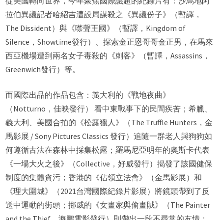
從美國轉向世界，今年聚焦國際議題的紀錄片有：沙烏地阿
拉伯異議記者哈紹吉遭設局謀殺之《異議份子》（暫譯，
The Dissident）與《噤聲王國》（暫譯，Kingdom of
Silence，Showtime發行）、探索金正恩哥哥金正男，在馬來
西亞機場遭到兩名女子毒殺的《刺客》（暫譯，Assassins，
Greenwich發行）等。
而國際出品的作品包含：義大利的《戰地夜曲》
（Notturno，佳映發行） 看中東戰事下的民間疾苦；希臘、
義大利、美國合拍的《松露獵人》（The Truffle Hunters，金
馬影展 / Sony Pictures Classics 發行）追隨一群老人與狗狗如
何遵循古法在森林中採集松露；羅馬尼亞明年的奧斯卡代表
《一場大火之後》（Collective，好威發行）揭發了該國健保
制度的集體貪污；香港的《佔領立法會》（金馬影展）和
《理大圍城》（2021台灣國際紀錄片影展）將鏡頭帶到了反
送中運動的街頭；挪威的《女畫家與偷畫賊》（The Painter
and the Thief，海鵬電影發行）則帶出一段不尋常的友情；