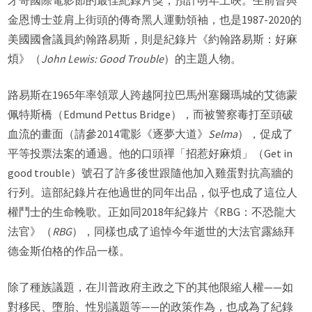
牙哥國際電影節的最佳紀錄片獎，預計明年上映。生前曾與
金恩博士並肩上街頭的傳奇黑人運動領袖，也是1987-2020的
美國國會議員約翰路易斯，則是紀錄片《約翰路易斯：好麻
煩》（
John Lewis: Good Trouble
）的主題人物。
路易斯在1965年率領眾人跨越阿拉巴馬州塞爾瑪城的艾德蒙
佩特斯橋（Edmund Pettus Bridge），而被警察毒打至頭破
血流的畫面（請參2014電影《逐夢大道》
Selma
），促成了
平等投票法案的通過。他的口頭禪「招惹好麻煩」（Get in
good trouble）號召了許多後世跟隨他加入雞蛋對抗高牆的
行列。這部紀錄片在他過世的同年出品，似乎也成了這位人
權鬥士的生命輓歌。正如同2018年紀錄片《RBG：不恐龍大
法官》（
RBG
），同樣也成了追悼今年逝世的大法官露絲拜
德金斯伯格的作品一樣。
除了種族議題，在川普政府主政之下的其他限縮人權——如
對移民、墮胎、性別議題等——的政策作為，也成為了紀錄