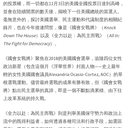
的投票權，而一切都在11月3日的美國全國投票日達到高峰，
並會在陸續開票的數天後，揭曉下一任美國總統的當選人。
毫無意外的，探討美國選舉、民主運動和代議制度的相關紀
錄片，也在今年接連問世，像是《國會女戰將》（
Knock
Down The House
）以及《全力以赴：為民主而戰》（
All In:
The Fight for Democracy
）。
《國會女戰將》聚焦在2018的美國國會選舉，追隨四位女性
政治新星（包含這個月《浮華世界》封面人物——史上最年
輕的女性美國國會議員Alexandria Ocasio-Cortez, AOC）的草
根選戰運動。儘管最終選戰的成果有勝有敗，但《國會女戰
將》點出民主選舉的真諦，即是一個不斷點滴累積、由下往
上改革系統的持久戰。
《全力以赴：為民主而戰》則是列舉美國保守勢力和政治上
流中的既得利益者，如何透過各種司法和行政手段，如選區