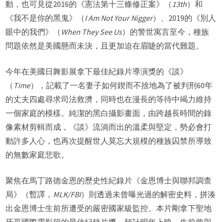
動，也可見從2016的《憲法第十三條修正案》（
13th
）和
《我不是你的黑鬼》（
I Am Not Your Nigger
）、2019的《別人
眼中的我們》（
When They See Us
）的警世寓言至今，種族
問題依然是美國懸而未決，且更加迫在眉睫的當代難題。
今年在美國日舞影展拿下最佳紀錄片導演獎的《談》
（
Time
），記載了一名妻子如何鍥而不捨地為了被判刑60年
的丈夫四處尋求司法救濟，同時也在漫長的等待中竭力維持
一個家庭的模樣。純潔的黑白攝影畫面，由跨越長時間的錄
像素材剪輯而成，《談》流淌而出的溫柔與堅定，勢必會打
動許多人心，也再次提醒世人莫忘大規模的種族囚禁所導致
的無數家庭悲歌。
聚焦在馬丁路德金恩的歷史性紀錄片《金恩博士與聯邦調查
局》（暫譯，
MLK/FBI
）則透過未曾曝光過的解密史料，拼湊
出金恩博士生前所遭受的嚴密國家級監控。本片剛拿下聖地