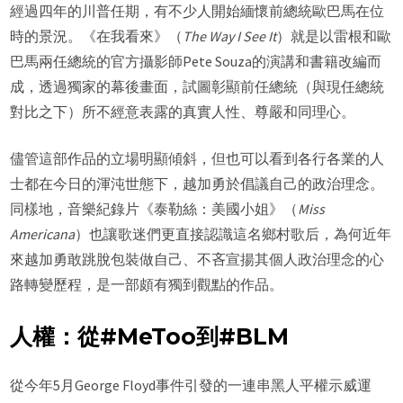
經過四年的川普任期，有不少人開始緬懷前總統歐巴馬在位
時的景況。《在我看來》（
The Way I See It
）就是以雷根和歐
巴馬兩任總統的官方攝影師Pete Souza的演講和書籍改編而
成，透過獨家的幕後畫面，試圖彰顯前任總統（與現任總統
對比之下）所不經意表露的真實人性、尊嚴和同理心。
儘管這部作品的立場明顯傾斜，但也可以看到各行各業的人
士都在今日的渾沌世態下，越加勇於倡議自己的政治理念。
同樣地，音樂紀錄片《泰勒絲：美國小姐》（
Miss
Americana
）也讓歌迷們更直接認識這名鄉村歌后，為何近年
來越加勇敢跳脫包裝做自己、不吝宣揚其個人政治理念的心
路轉變歷程，是一部頗有獨到觀點的作品。
人權：從#MeToo到#BLM
從今年5月George Floyd事件引發的一連串黑人平權示威運