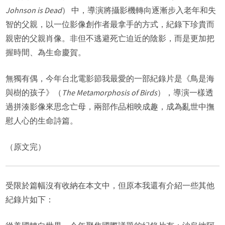
Johnson is Dead
） 中，導演將攝影機轉向逐漸步入老年和失
智的父親，以一位影像創作者最拿手的方式，紀錄下珍貴而
親密的父親肖像。非但不逃避死亡迫近的陰影，而是更加把
握時間、為生命慶賀。
無獨有偶，今年台北電影節我最愛的一部紀錄片是《鳥是海
與樹的孩子》（
The Metamorphosis of Birds
），導演一樣透
過拼湊影像來思念亡母，兩部作品相映成趣，成為亂世中撫
慰人心的生命詩篇。
（原文完）
受限於篇幅沒有收納在本文中，但原本我還有介紹一些其他
紀錄片如下：