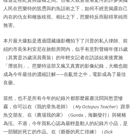
樣遊走在紀實與虛構之間。但看久就會逐漸驚愕於許多美國
人民在芭樂特的慫恿與釣魚話術之下，如何不經意揭露自己
內在的仇女和種族歧視。相比之下，芭樂特反而顯得單純而
無害。
本片最大爆點是透過隱藏攝影機拍下了川普的私人律師、前
紐約市長朱利安尼在旅館房間內，似乎有意對聲稱年僅15歲
（其實是25歲演員喬裝）的年輕女記者在訪談結束後實施
「潛規則」。芭樂特這部又瘋又真實的影像紀錄，大概也能
成為今年最佳的濃縮註解——在亂世之中，電影成為了最佳
良藥。
當然，也不是所有今年的紀錄片都那麼嚴肅沈悶與愁雲慘
霧，你可以在《我的章魚老師》（
My Octopus Teacher
）跟章
魚交朋友、在《農場我的家》（Gunda，海鵬發行）與豬豬
為伍。不過，今年我私心認為最輕盈動人的紀錄片小品，是
一部關於死亡的作品。在《爺爺的死亡排練》（
Dick