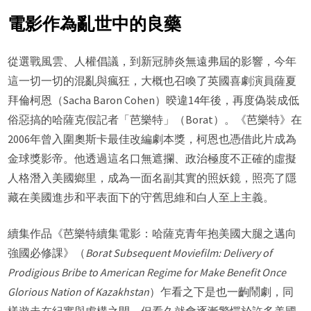
電影作為亂世中的良藥
從選戰風雲、人權倡議，到新冠肺炎無遠弗屆的影響，今年
這一切一切的混亂與瘋狂，大概也召喚了英國喜劇演員薩夏
拜倫柯恩（Sacha Baron Cohen）暌違14年後，再度偽裝成低
俗惡搞的哈薩克假記者「芭樂特」（Borat）。《芭樂特》在
2006年曾入圍奧斯卡最佳改編劇本獎，柯恩也憑借此片成為
金球獎影帝。他透過這名口無遮攔、政治極度不正確的虛擬
人格潛入美國鄉里，成為一面名副其實的照妖鏡，照亮了隱
藏在美國進步和平表面下的守舊思維和白人至上主義。
續集作品《芭樂特續集電影：哈薩克青年抱美國大腿之邁向
強國必修課》（
Borat Subsequent Moviefilm: Delivery of
Prodigious Bribe to American Regime for Make Benefit Once
Glorious Nation of Kazakhstan
）乍看之下是也一齣鬧劇，同