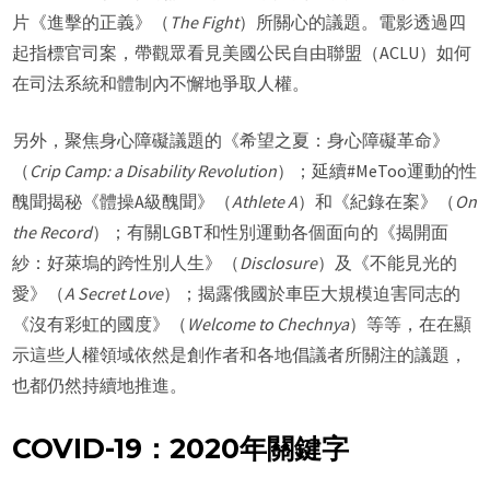
片《進擊的正義》（
The Fight
）所關心的議題。電影透過四
起指標官司案，帶觀眾看見美國公民自由聯盟（ACLU）如何
在司法系統和體制內不懈地爭取人權。
另外，聚焦身心障礙議題的《希望之夏：身心障礙革命》
（
Crip Camp: a Disability Revolution
）；延續#MeToo運動的性
醜聞揭秘《體操A級醜聞》（
Athlete A
）和《紀錄在案》（
On
the Record
）；有關LGBT和性別運動各個面向的《揭開面
紗：好萊塢的跨性別人生》（
Disclosure
）及《不能見光的
愛》（
A Secret Love
）；揭露俄國於車臣大規模迫害同志的
《沒有彩虹的國度》（
Welcome to Chechnya
）等等，在在顯
示這些人權領域依然是創作者和各地倡議者所關注的議題，
也都仍然持續地推進。
COVID-19：2020年關鍵字