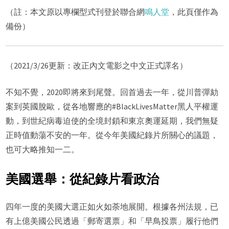
（註：本文原以專欄型式刊登於聯合網
鳴人堂
，此頁僅作為
備份）
（2021/3/26更新：改正內文電影之中文正式譯名）
不知不覺，2020即將來到尾聲。回首過去一年，從川普彈劾
案到英國脫歐，從各地響應的#BlackLivesMatter黑人平權運
動，到世紀病毒迫使的全境封鎖和東京奧運延期，我們無疑
正時值動蕩不安的一年。從今年美國紀錄片所關心的議題，
也可大略推知一二。
美國選舉：從紀錄片看政治
四年一度的美國大選正如火如荼地展開。根據各州法規，已
有上億美國公民透過「郵寄選票」和「早鳥投票」履行他們