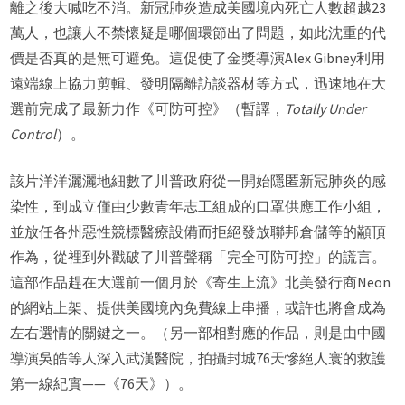
離之後大喊吃不消。新冠肺炎造成美國境內死亡人數超越23
萬人，也讓人不禁懷疑是哪個環節出了問題，如此沈重的代
價是否真的是無可避免。這促使了金獎導演Alex Gibney利用
遠端線上協力剪輯、發明隔離訪談器材等方式，迅速地在大
選前完成了最新力作《可防可控》（暫譯，
Totally Under
Control
）。
該片洋洋灑灑地細數了川普政府從一開始隱匿新冠肺炎的感
染性，到成立僅由少數青年志工組成的口罩供應工作小組，
並放任各州惡性競標醫療設備而拒絕發放聯邦倉儲等的顢頇
作為，從裡到外戳破了川普聲稱「完全可防可控」的謊言。
這部作品趕在大選前一個月於《寄生上流》北美發行商Neon
的網站上架、提供美國境內免費線上串播，或許也將會成為
左右選情的關鍵之一。（另一部相對應的作品，則是由中國
導演吳皓等人深入武漢醫院，拍攝封城76天慘絕人寰的救護
第一線紀實——《76天》）。