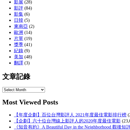
影展
(28)
影評
(84)
影集
(6)
日韓
(5)
東南亞
(2)
歐洲
(14)
片單
(19)
獎季
(41)
紀錄
(9)
美加
(48)
翻譯
(3)
文章記錄
文
章
Most Viewed Posts
記
錄
【年度企劃】百位台灣影評人 2021年度最佳電影排行榜
(
【企劃】六十位台灣線上影評人的2020年度最佳電影
(23,
《知音有約》A Beautiful Day in the Neighborhood 觀後短