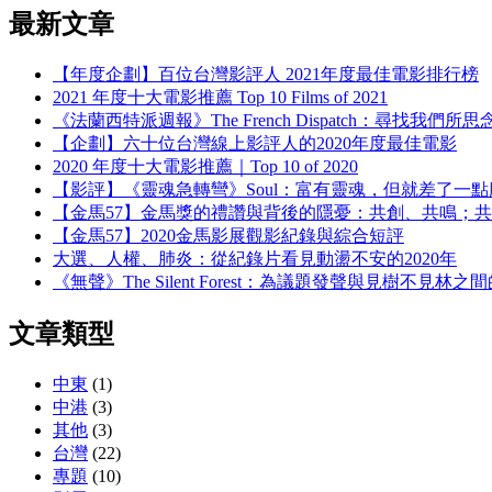
最新文章
【年度企劃】百位台灣影評人 2021年度最佳電影排行榜
2021 年度十大電影推薦 Top 10 Films of 2021
《法蘭西特派週報》The French Dispatch：尋找我們所思
【企劃】六十位台灣線上影評人的2020年度最佳電影
2020 年度十大電影推薦｜Top 10 of 2020
【影評】《靈魂急轉彎》Soul：富有靈魂，但就差了一點
【金馬57】金馬獎的禮讚與背後的隱憂：共創、共鳴；
【金馬57】2020金馬影展觀影紀錄與綜合短評
大選、人權、肺炎：從紀錄片看見動盪不安的2020年
《無聲》The Silent Forest：為議題發聲與見樹不見林
文章類型
中東
(1)
中港
(3)
其他
(3)
台灣
(22)
專題
(10)