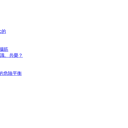
念的
腦筋
共識、共榮？
之間的危險平衡