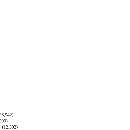
26,942)
000)
評
(12,392)