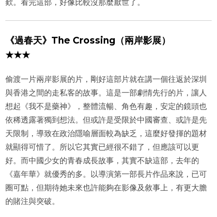
歎。看完這部，好像比較沒那麼厭世了。
《過春天》The Crossing（兩岸影展）
★★★
偷渡一片兩岸影展的片，剛好這部片就在講一個往返於深圳
與香港之間的走私客的故事。這是一部劇情先行的片，讓人
想起《我不是藥神》，整體流暢、角色有趣，安定的鏡頭也
依稀透露著獨到想法。但或許是受限於中國審查、或許是先
天限制，導致在政治隱喻層面較為缺乏，這麼好發揮的題材
就顯得可惜了。所以它其實已經很不錯了，但應該可以更
好。而中國少女的青春成長故事，其實不缺這部，去年的
《嘉年華》就優秀的多。以導演第一部長片作品來說，已可
圈可點，但期待她未來也許能夠在影像及敘事上，有更大膽
的賭注與突破。