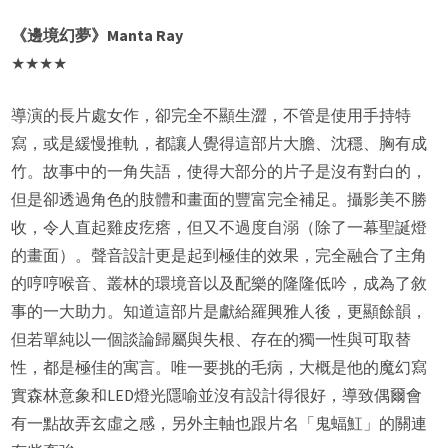
《邊境幻夢》Manta Ray
★★★★
導演的長片處女作，卻完全不顯生澀，不管是使用手持特
寫，或是緩慢推軌，都讓人覺得這部片大膽、沈穩、胸有成
竹。故事中的一角失語，使得大部分的片子是沒有對白的，
但是卻透過角色的肢體和畫面的豐富完全補足。攝影美不勝
收，令人直起雞皮疙瘩，但又不過度自溺（除了一幕聖誕燈
的畫面）。聲音設計更是起到極佳的效果，完全融合了主角
的哼哼喉音、叢林的環境音以及配樂的隆隆低吟，成為了敘
事的一大助力。知道這部片是獻給羅興雅人後，更顯餘韻，
但若單純以一個談論歸屬與失根、存在的獨一性與可取替
性，都是極佳的寓言。唯一要挑的毛病，大概是他的魔幻寫
實森林意象和LED燈光隱喻並沒有設計得很好，導致偶爾會
有一點故弄玄虛之感，另外主軸也跟片名「鬼蝠魟」的關連