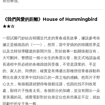
有些牽強。
《我們與愛的距離》House of Hummingbird
★★☆
一部試圖巧妙結合韓國近代史的青春成長故事，據說參考依
據正是楊德昌的《一一》。然而，當中穿插的的韓國世界盃
以及北韓領導驟逝的新聞片段，對於敘事一點關係都沒有，
大可刪掉。整體從一個小女生的角度出發，散文式地談論成
長過程中所必經的各種踉蹌與受傷，不管是課業的、手足
的、家人的、同儕的，確實是有傳遞出那種徬徨青春躁動和
嚮往在廣大世界中找到自己的一席之地的感觸。然而片子野
心太大，每個都講就變得每個都沒講，也因此找不到收尾
處，顯得片子拖沓太長。各個部分的加總，並沒有開出一朵
更美麗的花。感覺電影對於自身定位也有些裹足不定，就如
同劇中的女主角一般。