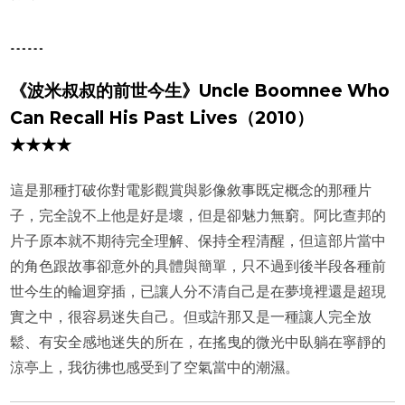
﹍﹍
《波米叔叔的前世今生》Uncle Boomnee Who
Can Recall His Past Lives（2010）
★★★★
這是那種打破你對電影觀賞與影像敘事既定概念的那種片
子，完全說不上他是好是壞，但是卻魅力無窮。阿比查邦的
片子原本就不期待完全理解、保持全程清醒，但這部片當中
的角色跟故事卻意外的具體與簡單，只不過到後半段各種前
世今生的輪迴穿插，已讓人分不清自己是在夢境裡還是超現
實之中，很容易迷失自己。但或許那又是一種讓人完全放
鬆、有安全感地迷失的所在，在搖曳的微光中臥躺在寧靜的
涼亭上，我彷彿也感受到了空氣當中的潮濕。