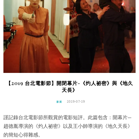
【2019 台北電影節】開閉幕片-《灼人祕密》與《地久
天長》
2019-07-19
影展
謹記錄台北電影節所觀賞的電影短評。此篇包含：開幕片—
趙德胤導演的《灼人祕密》以及王小帥導演的《地久天長》
的簡短心得雜感。