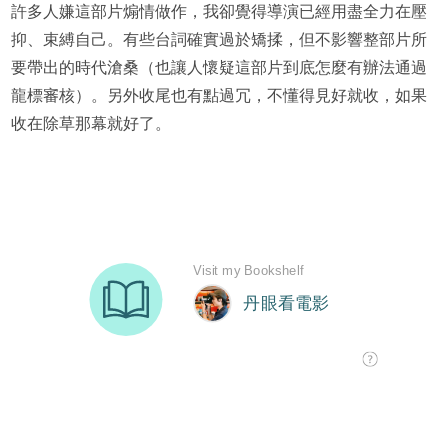
許多人嫌這部片煽情做作，我卻覺得導演已經用盡全力在壓
抑、束縛自己。有些台詞確實過於矯揉，但不影響整部片所
要帶出的時代滄桑（也讓人懷疑這部片到底怎麼有辦法通過
龍標審核）。另外收尾也有點過冗，不懂得見好就收，如果
收在除草那幕就好了。