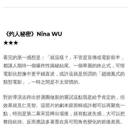
《灼人秘密》Nina WU
★★★
看完的第一感想是：「就這樣？」不管是宣傳或電影前半，
都讓人期待一個爆炸性揭秘結尾、一個華麗的終止式，可惜
電影比想像中更平鋪直述，或許這就是所謂的「趙德胤式的
類型電影」，一時之間是不太習慣的。
對於導演去跨出舒適圈做新的嘗試這點我是給予肯定的，但
效果就見仁見智。這部片的劇本跟剪輯或許都可以再聚焦一
點，特別是第二幕宋芸樺出場後，就有點迷失感，大可以把
整段砍掉。反而應該多著墨在吳可熙角色變化的前後差異。