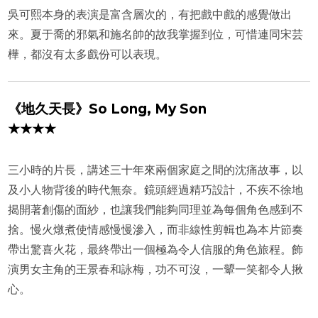
吳可熙本身的表演是富含層次的，有把戲中戲的感覺做出
來。夏于喬的邪氣和施名帥的故我掌握到位，可惜連同宋芸
樺，都沒有太多戲份可以表現。
《地久天長》So Long, My Son
★★★★
三小時的片長，講述三十年來兩個家庭之間的沈痛故事，以
及小人物背後的時代無奈。鏡頭經過精巧設計，不疾不徐地
揭開著創傷的面紗，也讓我們能夠同理並為每個角色感到不
捨。慢火燉煮使情感慢慢滲入，而非線性剪輯也為本片節奏
帶出驚喜火花，最終帶出一個極為令人信服的角色旅程。飾
演男女主角的王景春和詠梅，功不可沒，一顰一笑都令人揪
心。