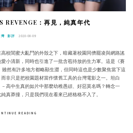
’S REVENGE：再見，純真年代
台灣
影評
2020-08-09
在高校閨蜜大亂鬥的外殼之下，暗藏著校園同儕罷凌與網路謠
純愛小清新，同時也引進了一批含苞待放的生力軍。這是《賽
，雖然有許多地方都略顯生澀，但同時這也是少數聚焦當下這
，而非只是把校園題材當作懷舊工具的台灣電影之一。坦白
－－高中生真的如片中那麼幼稚愚頑、好惡莫名嗎？轉念一
此純真莽撞，只是我們現在看來已經格格不入了。
ONTINUE READING