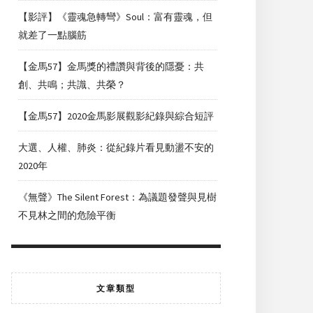
【影評】《靈魂急轉彎》Soul：富有靈魂，但
就差了一點腦筋
【金馬57】金馬獎的禮讚與背後的隱憂：共
創、共鳴；共識、共榮？
【金馬57】2020金馬影展觀影紀錄與綜合短評
大選、人權、肺炎：從紀錄片看見動盪不安的
2020年
《無聲》The Silent Forest：為議題發聲與見樹
不見林之間的危險平衡
文章類型