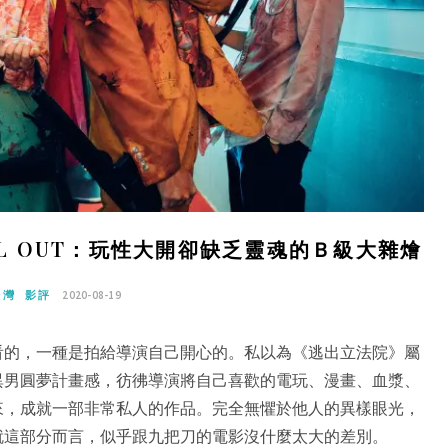
ELL OUT：玩性大開卻缺乏靈魂的Ｂ級大雜燴
台灣
影評
2020-08-19
看的，一種是拍給導演自己開心的。私以為《逃出立法院》屬
異男圓夢計畫感，彷彿導演將自己喜歡的電玩、漫畫、血漿、
來，成就一部非常私人的作品。完全無懼於他人的異樣眼光，
就這部分而言，似乎跟九把刀的電影沒什麼太大的差別。