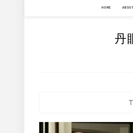
Skip
HOME
ABOU
to
content
丹眼