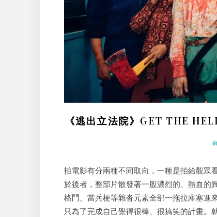
《逃出立法院》GET THE H
拍電影有分兩種不同取向，一種是拍給觀眾
於後者，整部片散發著一股濃烈的、熱血的
格鬥、當兵梗等雜沓元素全部一拖拉庫塞進
只為了完成自己覺得很棒、很搞笑的計畫。