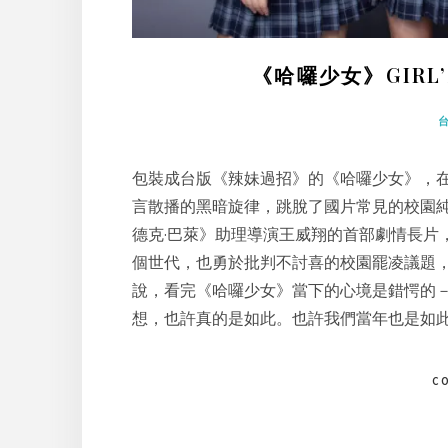
《哈囉少女》GIRL
包裝成台版《辣妹過招》的《哈囉少女》，
言散播的黑暗旋律，跳脫了國片常見的校園
德克·巴萊》助理導演王威翔的首部劇情長片
個世代，也勇於批判不討喜的校園罷凌議題
說，看完《哈囉少女》當下的心境是錯愕的
想，也許真的是如此。也許我們當年也是如
C