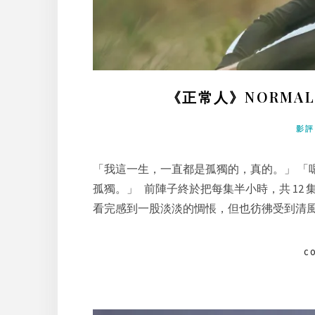
《正常人》NORMAL
影評
「我這一生，一直都是孤獨的，真的。」 「
孤獨。」 前陣子終於把每集半小時，共 12 集
看完感到一股淡淡的惆悵，但也彷彿受到清
C