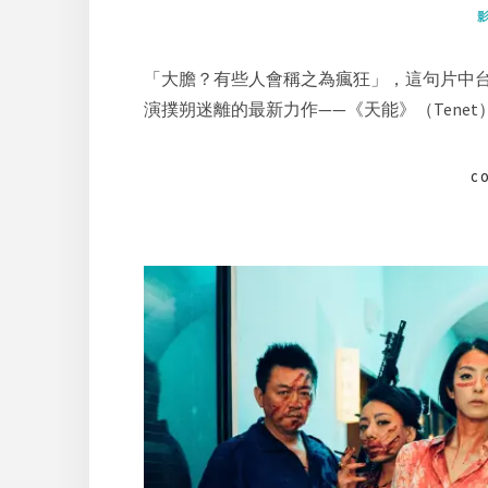
「大膽？有些人會稱之為瘋狂」，這句片中台詞，恰
演撲朔迷離的最新力作——《天能》（Tenet
C