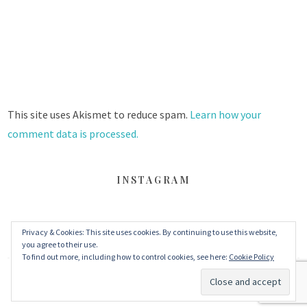
This site uses Akismet to reduce spam.
Learn how your
comment data is processed.
INSTAGRAM
FACEBOOK
TWITTER
INSTAGRAM
Privacy & Cookies: This site uses cookies. By continuing to use this website,
you agree to their use.
To find out more, including how to control cookies, see here:
Cookie Policy
© 2026 丹眼看電影 Dans Le Cinéma
–
MinaLite theme by
ZThemes