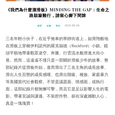
《我們為什麼溜滑板》MINDING THE GAP：生命之
路顛簸難行，請留心腳下間隙
2019-06-04
影評
紀錄
美加
三名年輕小伙子，在近乎無車的寧靜街道上，如滑翔般地
在滑板上穿梭伊利諾州的羅克福德（Rockford）小鎮。鏡
頭平順地帶著觀眾凌空、奔騰、行雲流水般滑進大街小
巷。然而，這遠遠不僅只是一部關於滑板少年的故事。整
部紀錄片從滑板作始，進而滑出了三名主角的成長故事、
滑出人生百態的成長感嘆、也滑出階級、種族、家庭暴力
等美國當代社會觀察。不管是議題面、情感面，或執行
面，這部紀錄片都無懈可擊，而且它是足以影響人生的電
影。帶著至誠與謙遜、不裝腔作勢、卻在深處撼動人心，
真是一塊瑰寶！