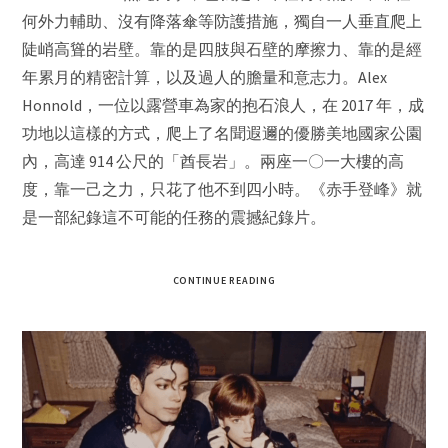
何外力輔助、沒有降落傘等防護措施，獨自一人垂直爬上
陡峭高聳的岩壁。靠的是四肢與石壁的摩擦力、靠的是經
年累月的精密計算，以及過人的膽量和意志力。Alex
Honnold，一位以露營車為家的抱石浪人，在 2017 年，成
功地以這樣的方式，爬上了名聞遐邇的優勝美地國家公園
內，高達 914 公尺的「酋長岩」。兩座一〇一大樓的高
度，靠一己之力，只花了他不到四小時。《赤手登峰》就
是一部紀錄這不可能的任務的震撼紀錄片。
CONTINUE READING