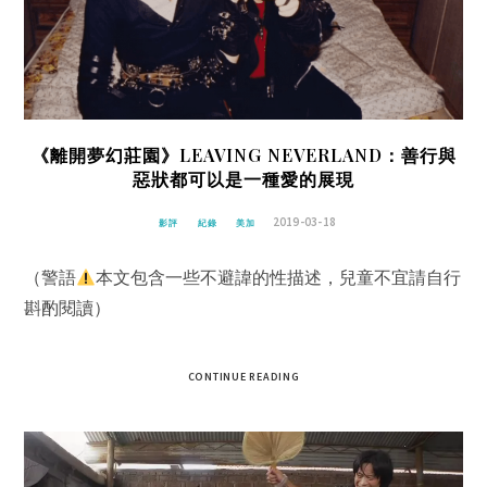
《離開夢幻莊園》LEAVING NEVERLAND：善行與
惡狀都可以是一種愛的展現
2019-03-18
影評
紀錄
美加
（警語
本文包含一些不避諱的性描述，兒童不宜請自行
斟酌閱讀）
CONTINUE READING