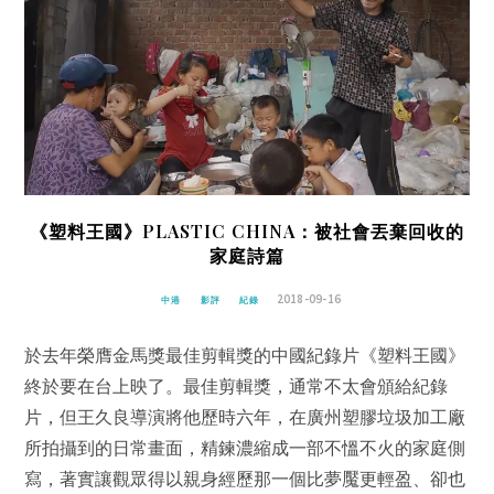
《塑料王國》PLASTIC CHINA：被社會丟棄回收的
家庭詩篇
2018-09-16
中港
影評
紀錄
於去年榮膺金馬獎最佳剪輯獎的中國紀錄片《塑料王國》
終於要在台上映了。最佳剪輯獎，通常不太會頒給紀錄
片，但王久良導演將他歷時六年，在廣州塑膠垃圾加工廠
所拍攝到的日常畫面，精鍊濃縮成一部不慍不火的家庭側
寫，著實讓觀眾得以親身經歷那一個比夢魘更輕盈、卻也