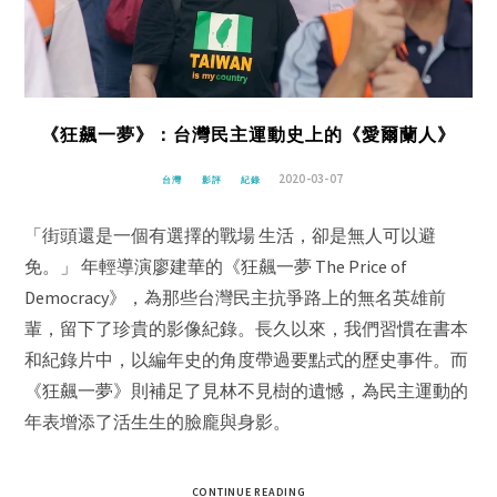
《狂飆一夢》：台灣民主運動史上的《愛爾蘭人》
2020-03-07
台灣
影評
紀錄
「街頭還是一個有選擇的戰場 生活，卻是無人可以避
免。」 年輕導演廖建華的《狂飆一夢 The Price of
Democracy》，為那些台灣民主抗爭路上的無名英雄前
輩，留下了珍貴的影像紀錄。長久以來，我們習慣在書本
和紀錄片中，以編年史的角度帶過要點式的歷史事件。而
《狂飆一夢》則補足了見林不見樹的遺憾，為民主運動的
年表增添了活生生的臉龐與身影。
CONTINUE READING