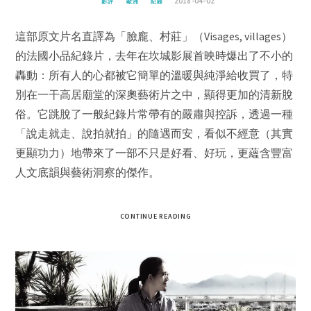
2018-04-02
影評
歐洲
紀錄
這部原文片名直譯為「臉龐、村莊」（Visages, villages）
的法國小品紀錄片，去年在坎城影展首映時爆出了不小的
轟動：所有人的心都被它簡單的溫暖與純淨給收買了，特
別在一干高居廟堂的深奧藝術片之中，顯得更加的清新脫
俗。它跳脫了一般紀錄片常帶有的嚴肅與控訴，透過一種
「說走就走、說拍就拍」的隨遇而安，看似不經意（其實
更顯功力）地帶來了一部不只是好看、好玩，更蘊含豐富
人文底韻與藝術洞察的傑作。
CONTINUE READING