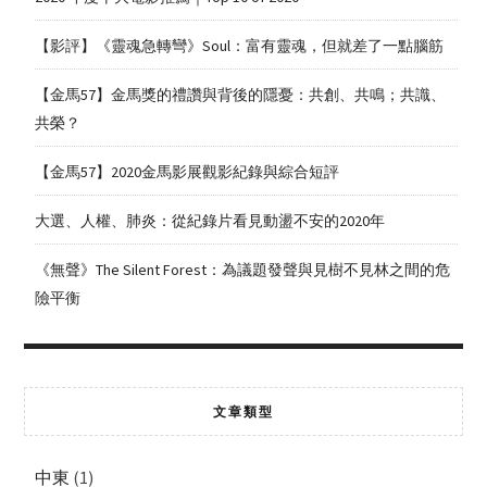
【影評】《靈魂急轉彎》Soul：富有靈魂，但就差了一點腦筋
【金馬57】金馬獎的禮讚與背後的隱憂：共創、共鳴；共識、
共榮？
【金馬57】2020金馬影展觀影紀錄與綜合短評
大選、人權、肺炎：從紀錄片看見動盪不安的2020年
《無聲》The Silent Forest：為議題發聲與見樹不見林之間的危
險平衡
文章類型
中東
(1)