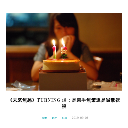
《未來無恙》TURNING 18：是束手無策還是誠摯祝
福
2019-09-03
台灣
影評
紀錄