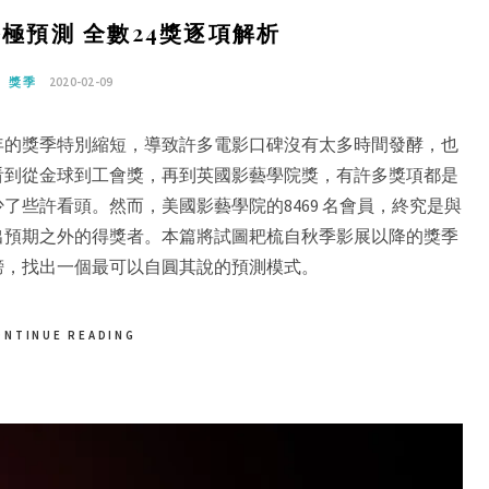
終極預測 全數24獎逐項解析
獎季
2020-02-09
年的獎季特別縮短，導致許多電影口碑沒有太多時間發酵，也
看到從金球到工會獎，再到英國影藝學院獎，有許多獎項都是
了些許看頭。然而，美國影藝學院的8469 名會員，終究是與
出預期之外的得獎者。本篇將試圖耙梳自秋季影展以降的獎季
榜，找出一個最可以自圓其說的預測模式。
ONTINUE READING