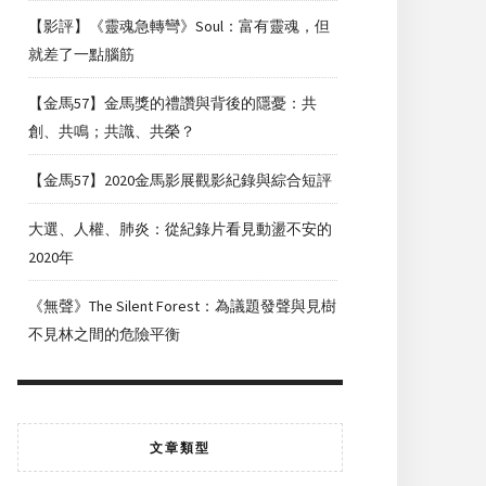
【影評】《靈魂急轉彎》Soul：富有靈魂，但
就差了一點腦筋
【金馬57】金馬獎的禮讚與背後的隱憂：共
創、共鳴；共識、共榮？
【金馬57】2020金馬影展觀影紀錄與綜合短評
大選、人權、肺炎：從紀錄片看見動盪不安的
2020年
《無聲》The Silent Forest：為議題發聲與見樹
不見林之間的危險平衡
文章類型