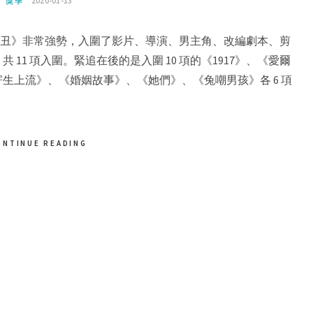
獎季
2020-01-13
。《小丑》非常強勢，入圍了影片、導演、男主角、改編劇本、剪
11 項入圍。緊追在後的是入圍 10 項的《1917》、《愛爾
生上流》、《婚姻故事》、《她們》、《兔嘲男孩》各 6 項
ONTINUE READING