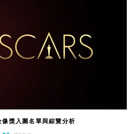
卡金像獎入圍名單與綜覽分析