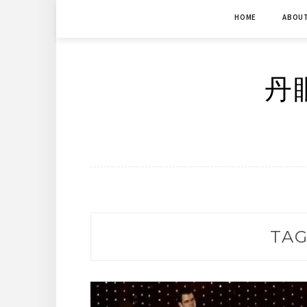
Skip
HOME
ABOU
to
content
丹眼
TAG