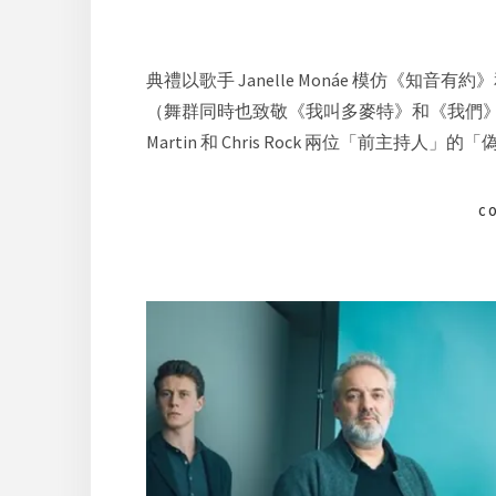
典禮以歌手 Janelle Monáe 模仿《知音有
（舞群同時也致敬《我叫多麥特》和《我們》等
Martin 和 Chris Rock 兩位「前主
C