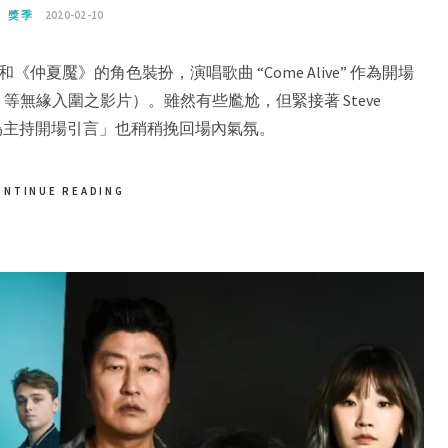
獎季
2020-02-10
約》和《仲夏魘》的角色裝扮，演唱歌曲 “Come Alive” 作為開場
無緣入圍之影片）。雖然有些尷尬，但緊接著 Steve
持人」的「偽主持開場引言」也稍稍挽回場內氣氛。
ONTINUE READING