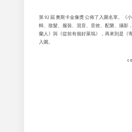
第 92 屆 奧斯卡金像獎 公佈了入圍名單
輯、妝髮、服裝、混音、音效、配樂、攝影，共 
蘭人》與《從前有個好萊塢》，再來則是《寄
入圍。
C