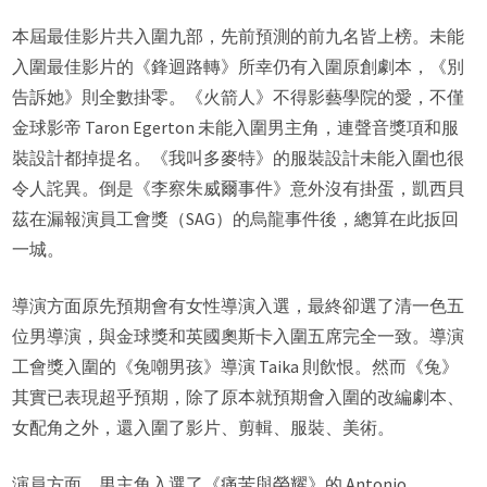
本屆最佳影片共入圍九部，先前預測的前九名皆上榜。未能
入圍最佳影片的《鋒迴路轉》所幸仍有入圍原創劇本，《別
告訴她》則全數掛零。《火箭人》不得影藝學院的愛，不僅
金球影帝 Taron Egerton 未能入圍男主角，連聲音獎項和服
裝設計都掉提名。《我叫多麥特》的服裝設計未能入圍也很
令人詫異。倒是《李察朱威爾事件》意外沒有掛蛋，凱西貝
茲在漏報演員工會獎（SAG）的烏龍事件後，總算在此扳回
一城。
導演方面原先預期會有女性導演入選，最終卻選了清一色五
位男導演，與金球獎和英國奧斯卡入圍五席完全一致。導演
工會獎入圍的《兔嘲男孩》導演 Taika 則飲恨。然而《兔》
其實已表現超乎預期，除了原本就預期會入圍的改編劇本、
女配角之外，還入圍了影片、剪輯、服裝、美術。
演員方面，男主角入選了《痛苦與榮耀》的 Antonio