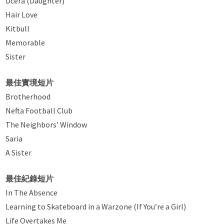
Dcera (Daughter)
Hair Love
Kitbull
Memorable
Sister
最佳實境短片
Brotherhood
Nefta Football Club
The Neighbors’ Window
Saria
A Sister
最佳紀錄短片
In The Absence
Learning to Skateboard in a Warzone (If You’re a Girl)
Life Overtakes Me