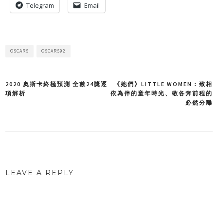
Telegram
Email
OSCARS
OSCARS92
2020 奧斯卡終極預測 全數24獎逐
《她們》LITTLE WOMEN：致相
Post
項解析
依為伴的童年時光、敬各奔前程的
必然分離
navigation
LEAVE A REPLY