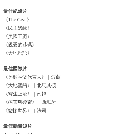
最佳紀錄片
《The Cave》
《民主邊緣》
《美國工廠》
《親愛的莎瑪》
《大地蜜語》
最佳國際片
《另類神父代言人》｜波蘭
《大地蜜語》｜北馬其頓
《寄生上流》｜南韓
《痛苦與榮耀》｜西班牙
《悲慘世界》｜法國
最佳動畫短片