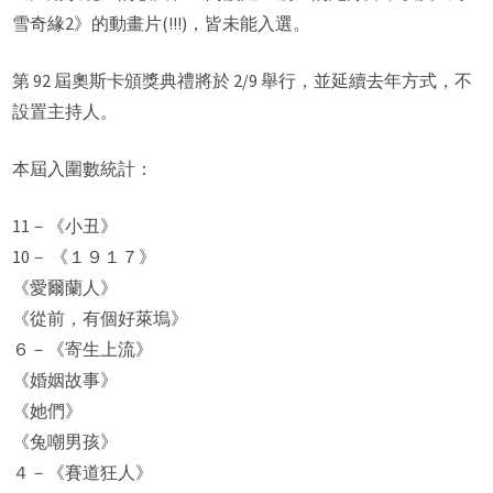
雪奇緣2》的動畫片(!!!)，皆未能入選。
第 92 屆奧斯卡頒獎典禮將於 2/9 舉行，並延續去年方式，不
設置主持人。
本屆入圍數統計：
11－《小丑》
10－ 《１９１７》
《愛爾蘭人》
《從前，有個好萊塢》
６－《寄生上流》
《婚姻故事》
《她們》
《兔嘲男孩》
４－《賽道狂人》