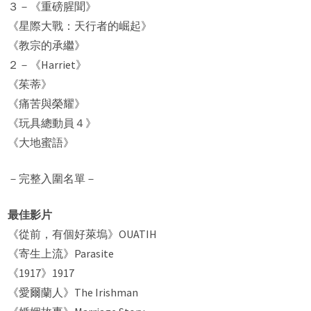
３－《重磅腥聞》
《星際大戰：天行者的崛起》
《教宗的承繼》
２－《Harriet》
《茱蒂》
《痛苦與榮耀》
《玩具總動員４》
《大地蜜語》
－完整入圍名單－
最佳影片
《從前，有個好萊塢》OUATIH
《寄生上流》Parasite
《1917》1917
《愛爾蘭人》The Irishman