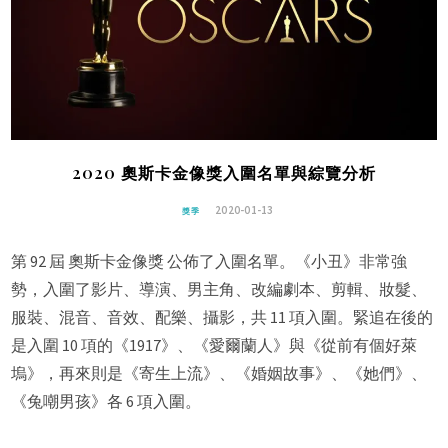
2020 奧斯卡金像獎入圍名單與綜覽分析
2020-01-13
獎季
第 92 屆 奧斯卡金像獎 公佈了入圍名單。《小丑》非常強
勢，入圍了影片、導演、男主角、改編劇本、剪輯、妝髮、
服裝、混音、音效、配樂、攝影，共 11 項入圍。緊追在後的
是入圍 10 項的《1917》、《愛爾蘭人》與《從前有個好萊
塢》，再來則是《寄生上流》、《婚姻故事》、《她們》、
《兔嘲男孩》各 6 項入圍。