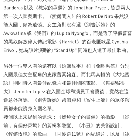
Banderas 以及《教宗的承繼》的 Jonathan Pryce，皆是兩人
第一次入圍奧斯卡。《愛爾蘭人》的 Robert De Niro 果然沒
能入圍，頗為遺憾。女主角則沒有選《別告訴她》的
Awkwafina 或《我們》的 Lupita Nyong’o，而是選了評價普普
的黑奴解放偉人傳記電影《Harriet》的百老匯歌星 Cynthia
Erivo，她為該片演唱的 “Stand Up” 同時也入選了最佳歌曲。
另外一位雙入圍的還有以《婚姻故事》和《兔嘲男孩》分別
入圍最佳女主配角的史家蕾喬翰森。而北馬其頓的《大地蜜
語》則同時入圍最佳紀錄片和最佳國際電影。《舞孃騙很
大》 Jennifer Lopez 在入圍金球和演員工會獎後，竟然在這
邊意外落馬。《別告訴她》趙淑貞和《寄生上流》的眾多演
員都未能躋身入圍名單。
幾個以上未提到的遺珠：《燃燒女子的畫像》的攝影、《從
前，有個好萊塢》的剪輯和妝髮、《小丑》的美術設計、
《鏗鏘玫瑰》的歌曲、《阿波羅11號》的紀錄片，以及《冰