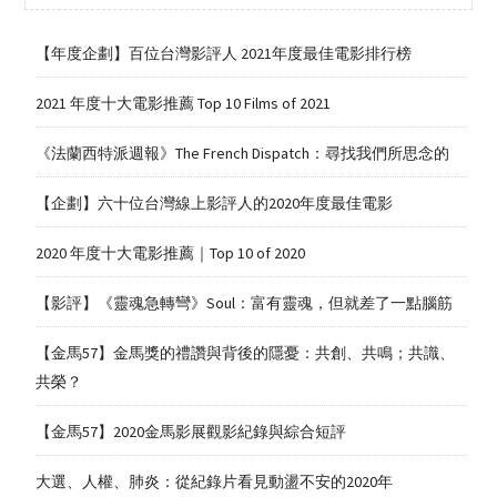
【年度企劃】百位台灣影評人 2021年度最佳電影排行榜
2021 年度十大電影推薦 Top 10 Films of 2021
《法蘭西特派週報》The French Dispatch：尋找我們所思念的
【企劃】六十位台灣線上影評人的2020年度最佳電影
2020 年度十大電影推薦｜Top 10 of 2020
【影評】《靈魂急轉彎》Soul：富有靈魂，但就差了一點腦筋
【金馬57】金馬獎的禮讚與背後的隱憂：共創、共鳴；共識、
共榮？
【金馬57】2020金馬影展觀影紀錄與綜合短評
大選、人權、肺炎：從紀錄片看見動盪不安的2020年