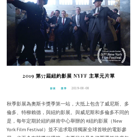
2019 第57屆紐約影展 NYFF 主單元片單
2019-08-08
影展
獎季
秋季影展為奧斯卡獎季第一站，大抵上包含了威尼斯、多
倫多、特柳賴德，與紐約影展。與威尼斯和多倫多不同的
是，每年定期於紐約林肯中心舉辦的 #紐約影展（New
York Film Festival）並不追求取得獨家全球首映的電影參