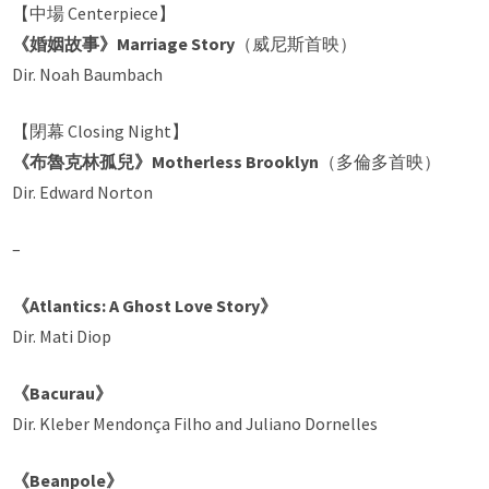
【中場 Centerpiece】
《婚姻故事》Marriage Story
（威尼斯首映）
Dir. Noah Baumbach
【閉幕 Closing Night】
《布魯克林孤兒》Motherless Brooklyn
（多倫多首映）
Dir. Edward Norton
–
《Atlantics: A Ghost Love Story》
Dir. Mati Diop
《Bacurau》
Dir. Kleber Mendonça Filho and Juliano Dornelles
《Beanpole》