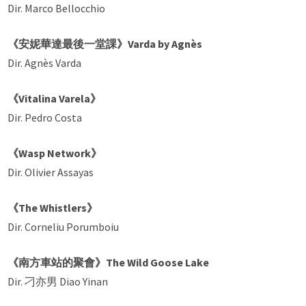
Dir. Marco Bellocchio
《安妮華達最後一堂課》Varda by Agnès
Dir. Agnès Varda
《Vitalina Varela》
Dir. Pedro Costa
《Wasp Network》
Dir. Olivier Assayas
《The Whistlers》
Dir. Corneliu Porumboiu
《南方車站的聚會》The Wild Goose Lake
Dir. 刁亦男 Diao Yinan