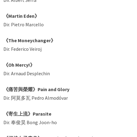
《Martin Eden》
Dir. Pietro Marcello
《The Moneychanger》
Dir. Federico Veiroj
《Oh Mercy!》
Dir. Arnaud Desplechin
《痛苦與榮耀》Pain and Glory
Dir. 阿莫多瓦 Pedro Almodóvar
《寄生上流》Parasite
Dir. 奉俊昊 Bong Joon-ho