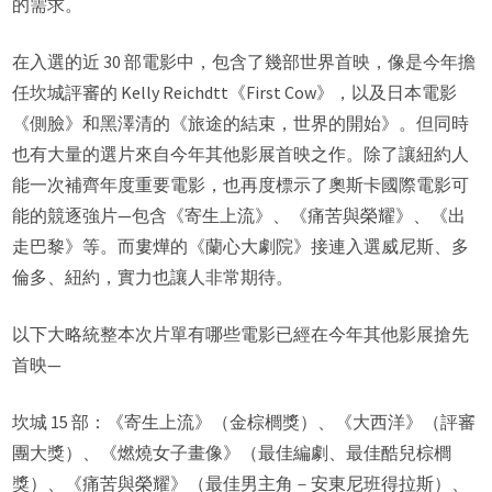
的需求。
在入選的近 30 部電影中，包含了幾部世界首映，像是今年擔
任坎城評審的 Kelly Reichdtt《First Cow》，以及日本電影
《側臉》和黑澤清的《旅途的結束，世界的開始》。但同時
也有大量的選片來自今年其他影展首映之作。除了讓紐約人
能一次補齊年度重要電影，也再度標示了奧斯卡國際電影可
能的競逐強片—包含《寄生上流》、《痛苦與榮耀》、《出
走巴黎》等。而婁燁的《蘭心大劇院》接連入選威尼斯、多
倫多、紐約，實力也讓人非常期待。
以下大略統整本次片單有哪些電影已經在今年其他影展搶先
首映—
坎城 15 部：《寄生上流》（金棕櫚獎）、《大西洋》（評審
團大獎）、《燃燒女子畫像》（最佳編劇、最佳酷兒棕櫚
獎）、《痛苦與榮耀》（最佳男主角－安東尼班得拉斯）、