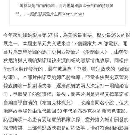
「電影就是自由的領域，同時也是維護這份自由的持續奮
鬥。」– 紐約影展選片主席 Kent Jones
今年來到紐約影展第 57 屆，為美國最重要、歷史最悠久的影
展之一。本屆主單元共入選來自 17 個國家共 29 部電影。開
幕片為眾望所歸的馬丁史柯西斯新片《愛爾蘭人》，由勞勃
狄尼洛與艾爾帕契諾聯袂主演的紐約黑幫情仇故事。同樣由
Netflix 製作發行的，還有被選為「中場」特別放映的《婚姻
故事》。本部片由諾亞鮑姆巴赫執導，亞當崔佛與史嘉蕾喬
韓森飾演一對劇場夫妻，逐漸疏離的兩人決定打一場離婚官
司，爭取兒子的監護權。最後，閉幕片則是男星艾德華諾頓
自編自導自演的《布魯克林孤兒》，改編自同名小說，但大
膽將故事場景由現代搬回 50 年代的布魯克林的新黑色電影。
諾頓飾演一名患有妥瑞症的私家偵探，意外捲入城市開發的
深層陰謀。三部焦點放映都是紐約故事，恰好符合紐約影展