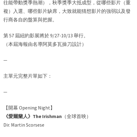
往能帶動獎季熱潮），秋季獎季大抵成型，從哪些影片（重
複）入選、哪些影片缺席，大致就能猜想影片的強弱以及發
行商各自的盤算與把握。
第 57 屆紐約影展將於 9/27-10/13 舉行。
（本屆海報由名導阿莫多瓦操刀設計）
—
主單元完整片單如下：
—
【開幕 Opening Night】
《愛爾蘭人》The Irishman
（全球首映）
Dir. Martin Scorsese