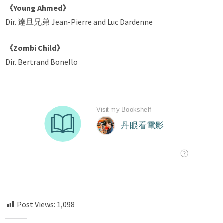
《Young Ahmed》
Dir. 達旦兄弟 Jean-Pierre and Luc Dardenne
《Zombi Child》
Dir. Bertrand Bonello
Post Views:
1,098