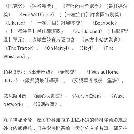
《巴克勞》（評審團獎）、《年輕的阿罕默得》（最佳導演
獎）、《Fire Will Come》（【一種注目】評審團特別獎）、
《Liberté》（【一種注目】評審團獎）、《Beanpole》
（【一種注目】最佳導演獎）、《Zombi Child》（【導演雙
週】單元）；坎城主競賽片還包含：《南方車站的聚會》、
《The Traitor》、 《Oh Mercy!》、《Sibyl》、《The
Whistlers》。
柏林 3 部：《出走巴黎》（金熊獎）、《I Was at Home,
But…》（銀熊獎最佳導演）、 《安妮華達最後一堂課》。
威尼斯 4 部：《蘭心大劇院》、《Martin Eden》、《Wasp
Network》、《婚姻故事》。
除了神秘兮兮、座落於科羅拉多山區小鎮的特柳賴德影展之
外（依據傳統，只在影展開幕前一天公佈入選片單，卻又往