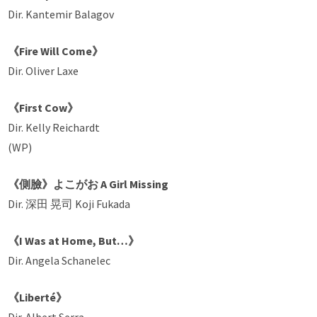
Dir. Kantemir Balagov
《Fire Will Come》
Dir. Oliver Laxe
《First Cow》
Dir. Kelly Reichardt
(WP)
《側臉》よこがお A Girl Missing
Dir. 深田 晃司 Koji Fukada
《I Was at Home, But…》
Dir. Angela Schanelec
《Liberté》
Dir. Albert Serra