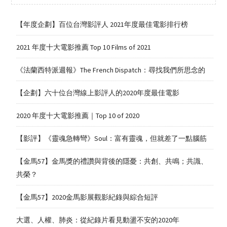
【年度企劃】百位台灣影評人 2021年度最佳電影排行榜
2021 年度十大電影推薦 Top 10 Films of 2021
《法蘭西特派週報》The French Dispatch：尋找我們所思念的
【企劃】六十位台灣線上影評人的2020年度最佳電影
2020 年度十大電影推薦｜Top 10 of 2020
【影評】《靈魂急轉彎》Soul：富有靈魂，但就差了一點腦筋
【金馬57】金馬獎的禮讚與背後的隱憂：共創、共鳴；共識、
共榮？
【金馬57】2020金馬影展觀影紀錄與綜合短評
大選、人權、肺炎：從紀錄片看見動盪不安的2020年