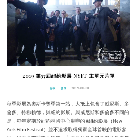
2019 第57屆紐約影展 NYFF 主單元片單
2019-08-08
影展
獎季
秋季影展為奧斯卡獎季第一站，大抵上包含了威尼斯、多
倫多、特柳賴德，與紐約影展。與威尼斯和多倫多不同的
是，每年定期於紐約林肯中心舉辦的 #紐約影展（New
York Film Festival）並不追求取得獨家全球首映的電影參