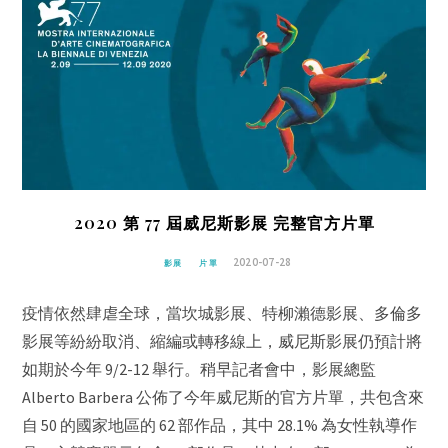
2020 第 77 屆威尼斯影展 完整官方片單
2020-07-28
影展
片單
疫情依然肆虐全球，當坎城影展、特柳瀨德影展、多倫多
影展等紛紛取消、縮編或轉移線上，威尼斯影展仍預計將
如期於今年 9/2-12 舉行。稍早記者會中，影展總監
Alberto Barbera 公佈了今年威尼斯的官方片單，共包含來
自 50 的國家地區的 62 部作品，其中 28.1% 為女性執導作