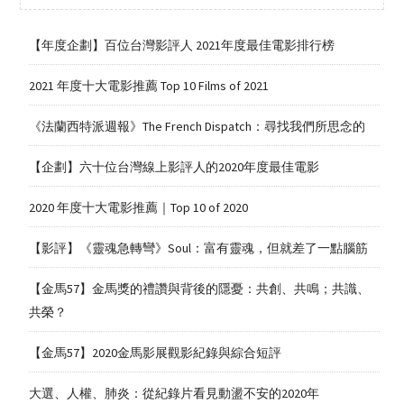
【年度企劃】百位台灣影評人 2021年度最佳電影排行榜
2021 年度十大電影推薦 Top 10 Films of 2021
《法蘭西特派週報》The French Dispatch：尋找我們所思念的
【企劃】六十位台灣線上影評人的2020年度最佳電影
2020 年度十大電影推薦｜Top 10 of 2020
【影評】《靈魂急轉彎》Soul：富有靈魂，但就差了一點腦筋
【金馬57】金馬獎的禮讚與背後的隱憂：共創、共鳴；共識、
共榮？
【金馬57】2020金馬影展觀影紀錄與綜合短評
大選、人權、肺炎：從紀錄片看見動盪不安的2020年