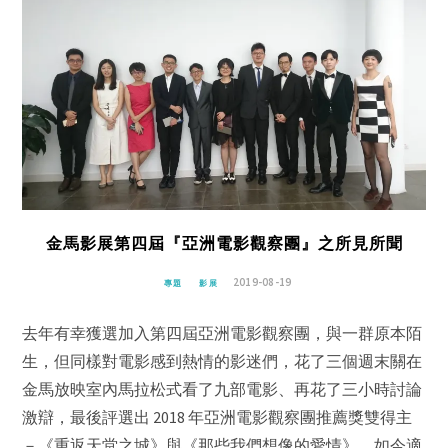
金馬影展第四屆『亞洲電影觀察團』之所見所聞
2019-08-19
專題
影展
去年有幸獲選加入第四屆亞洲電影觀察團，與一群原本陌
生，但同樣對電影感到熱情的影迷們，花了三個週末關在
金馬放映室內馬拉松式看了九部電影、再花了三小時討論
激辯，最後評選出 2018 年亞洲電影觀察團推薦獎雙得主
－《重返天堂之城》與《那些我們想像的愛情》。如今適