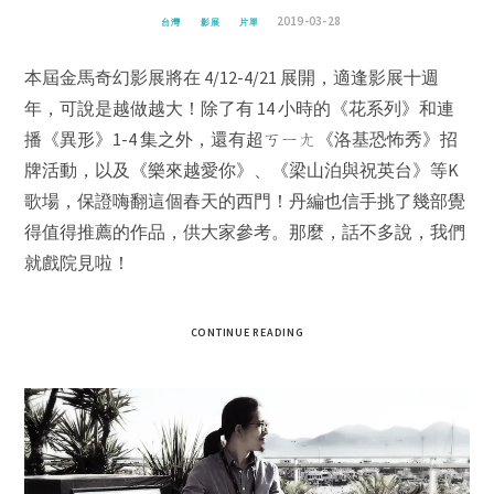
2019-03-28
台灣
影展
片單
本屆金馬奇幻影展將在 4/12-4/21 展開，適逢影展十週
年，可說是越做越大！除了有 14 小時的《花系列》和連
播《異形》1-4 集之外，還有超ㄎㄧㄤ《洛基恐怖秀》招
牌活動，以及《樂來越愛你》、《梁山泊與祝英台》等K
歌場，保證嗨翻這個春天的西門！丹編也信手挑了幾部覺
得值得推薦的作品，供大家參考。那麼，話不多說，我們
就戲院見啦！
CONTINUE READING