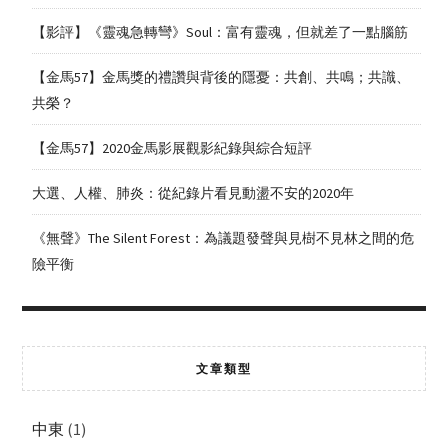
【影評】《靈魂急轉彎》Soul：富有靈魂，但就差了一點腦筋
【金馬57】金馬獎的禮讚與背後的隱憂：共創、共鳴；共識、
共榮？
【金馬57】2020金馬影展觀影紀錄與綜合短評
大選、人權、肺炎：從紀錄片看見動盪不安的2020年
《無聲》The Silent Forest：為議題發聲與見樹不見林之間的危
險平衡
文章類型
中東
(1)