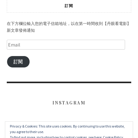
訂閱
在下方欄位輸入您的電子信箱地址，以在第一時間收到【丹眼看電影】
新文章發佈通知
訂閱
INSTAGRAM
Privacy & Cookies: This site uses cookies. By continuing to use this website,
FACEBOOK
TWITTER
INSTAGRAM
you agree to their use.
To find out more, including how to control cookies, see here:
Cookie Policy