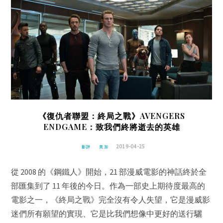
《復仇者聯盟：終局之戰》AVENGERS
ENDGAME：致我們終將逝去的英雄
2019-04-25
影評
美加
從 2008 的《鋼鐵人》開始，21 部漫威電影的神話終於全
部匯集到了 11 年後的今日。作為一部史上期待度最高的
電影之一，《終局之戰》完全沒有令人失望，它是漫威影
迷們所有願望的實現、它是比我們想像中更好的送行驪