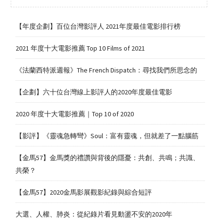
【年度企劃】百位台灣影評人 2021年度最佳電影排行榜
2021 年度十大電影推薦 Top 10 Films of 2021
《法蘭西特派週報》The French Dispatch：尋找我們所思念的
【企劃】六十位台灣線上影評人的2020年度最佳電影
2020 年度十大電影推薦｜Top 10 of 2020
【影評】《靈魂急轉彎》Soul：富有靈魂，但就差了一點腦筋
【金馬57】金馬獎的禮讚與背後的隱憂：共創、共鳴；共識、
共榮？
【金馬57】2020金馬影展觀影紀錄與綜合短評
大選、人權、肺炎：從紀錄片看見動盪不安的2020年