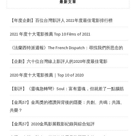
最新文章
【年度企劃】百位台灣影評人 2021年度最佳電影排行榜
2021 年度十大電影推薦 Top 10 Films of 2021
《法蘭西特派週報》The French Dispatch：尋找我們所思念的
【企劃】六十位台灣線上影評人的2020年度最佳電影
2020 年度十大電影推薦｜Top 10 of 2020
【影評】《靈魂急轉彎》Soul：富有靈魂，但就差了一點腦筋
【金馬57】金馬獎的禮讚與背後的隱憂：共創、共鳴；共識、
共榮？
【金馬57】2020金馬影展觀影紀錄與綜合短評