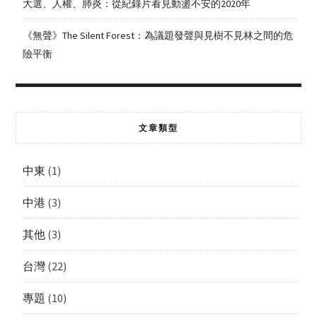
大選、人權、肺炎：從紀錄片看見動盪不安的2020年
《無聲》The Silent Forest：為議題發聲與見樹不見林之間的危
險平衡
文章類型
中東
(1)
中港
(3)
其他
(3)
台灣
(22)
專題
(10)