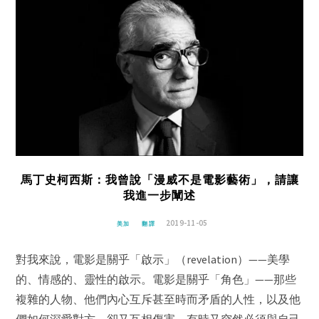
馬丁史柯西斯：我曾說「漫威不是電影藝術」，請讓
我進一步闡述
2019-11-05
美加
翻譯
對我來說，電影是關乎「啟示」（revelation）——美學
的、情感的、靈性的啟示。電影是關乎「角色」——那些
複雜的人物、他們內心互斥甚至時而矛盾的人性，以及他