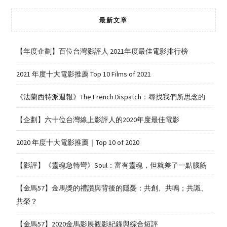
最新文章
【年度企劃】百位台灣影評人 2021年度最佳電影排行榜
2021 年度十大電影推薦 Top 10 Films of 2021
《法蘭西特派週報》The French Dispatch：尋找我們所思念的
【企劃】六十位台灣線上影評人的2020年度最佳電影
2020 年度十大電影推薦｜Top 10 of 2020
【影評】《靈魂急轉彎》Soul：富有靈魂，但就差了一點腦筋
【金馬57】金馬獎的禮讚與背後的隱憂：共創、共鳴；共識、
共榮？
【金馬57】2020金馬影展觀影紀錄與綜合短評