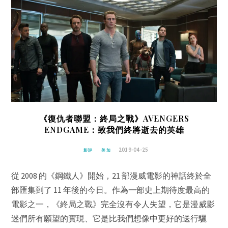
《復仇者聯盟：終局之戰》AVENGERS
ENDGAME：致我們終將逝去的英雄
2019-04-25
影評
美加
從 2008 的《鋼鐵人》開始，21 部漫威電影的神話終於全
部匯集到了 11 年後的今日。作為一部史上期待度最高的
電影之一，《終局之戰》完全沒有令人失望，它是漫威影
迷們所有願望的實現、它是比我們想像中更好的送行驪