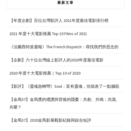
最新文章
【年度企劃】百位台灣影評人 2021年度最佳電影排行榜
2021 年度十大電影推薦 Top 10 Films of 2021
《法蘭西特派週報》The French Dispatch：尋找我們所思念的
【企劃】六十位台灣線上影評人的2020年度最佳電影
2020 年度十大電影推薦｜Top 10 of 2020
【影評】《靈魂急轉彎》Soul：富有靈魂，但就差了一點腦筋
【金馬57】金馬獎的禮讚與背後的隱憂：共創、共鳴；共識、
共榮？
【金馬57】2020金馬影展觀影紀錄與綜合短評