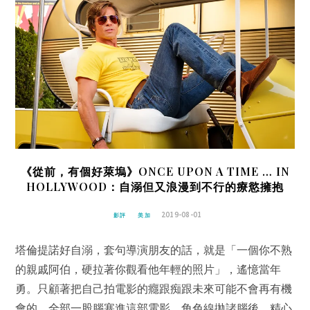
《從前，有個好萊塢》ONCE UPON A TIME … IN
HOLLYWOOD：自溺但又浪漫到不行的療慾擁抱
2019-08-01
影評
美加
塔倫提諾好自溺，套句導演朋友的話，就是「一個你不熟
的親戚阿伯，硬拉著你觀看他年輕的照片」，遙憶當年
勇。只顧著把自己拍電影的癮跟痴跟未來可能不會再有機
會的，全部一股腦塞進這部電影，角色線拋諸腦後。精心