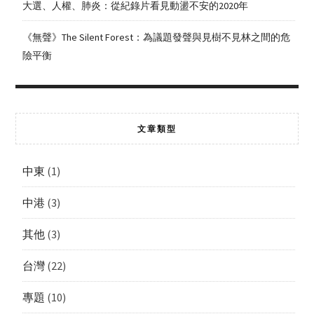
大選、人權、肺炎：從紀錄片看見動盪不安的2020年
《無聲》The Silent Forest：為議題發聲與見樹不見林之間的危
險平衡
文章類型
中東
(1)
中港
(3)
其他
(3)
台灣
(22)
專題
(10)