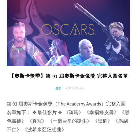
【奧斯卡獎季】第 91 屆奧斯卡金像獎 完整入圍名單
2019-01-22
獎季
第 91 屆奧斯卡金像獎（The Academy Awards）完整入圍
名單如下： ❖ 最佳影片 ❖ 《羅馬》 《幸福綠皮書》 《黑
色黨徒》 《真寵》 《一個巨星的誕生》 《黑豹》 《為副
不仁》 《波希米亞狂想曲》