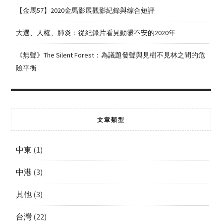
【金馬57】2020金馬影展觀影紀錄與綜合短評
大選、人權、肺炎：從紀錄片看見動盪不安的2020年
《無聲》The Silent Forest：為議題發聲與見樹不見林之間的危
險平衡
文章類型
中東
(1)
中港
(3)
其他
(3)
台灣
(22)