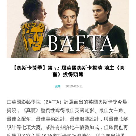
【奧斯卡獎季】第 72 屆英國奧斯卡揭曉 地主《真
寵》拔得頭籌
2019-02-11
獎季
由英國影藝學院（BAFTA）評選而出的英國奧斯卡獎今晨
揭曉，《真寵》壓倒性奪得最佳英國電影、最佳女主角、
最佳女配角、最佳美術設計、最佳服裝設計，與最佳妝髮
設計等七項大獎。或許有些許地主優勢加成，但確實也再
度鞏固了它入圍 10 項奧斯卡的領跑地位。與之並肩競爭