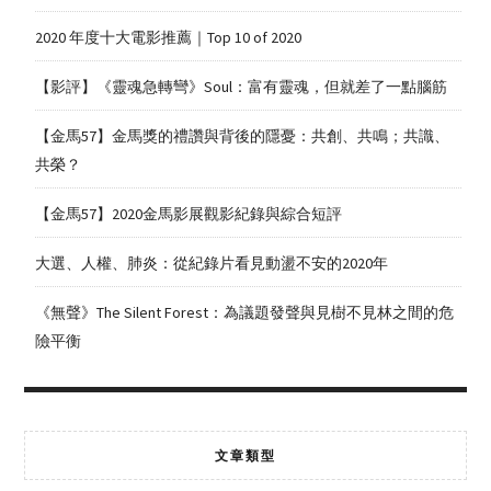
2020 年度十大電影推薦｜Top 10 of 2020
【影評】《靈魂急轉彎》Soul：富有靈魂，但就差了一點腦筋
【金馬57】金馬獎的禮讚與背後的隱憂：共創、共鳴；共識、
共榮？
【金馬57】2020金馬影展觀影紀錄與綜合短評
大選、人權、肺炎：從紀錄片看見動盪不安的2020年
《無聲》The Silent Forest：為議題發聲與見樹不見林之間的危
險平衡
文章類型