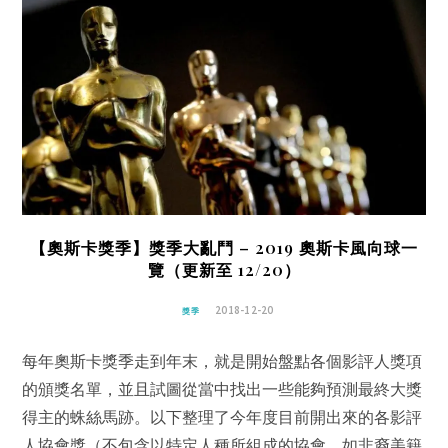
【奧斯卡獎季】獎季大亂鬥 – 2019 奧斯卡風向球一
覽（更新至 12/20）
2018-12-20
獎季
每年奧斯卡獎季走到年末，就是開始盤點各個影評人獎項
的頒獎名單，並且試圖從當中找出一些能夠預測最終大獎
得主的蛛絲馬跡。以下整理了今年度目前開出來的各影評
人協會獎（不包含以特定人種所組成的協會，如非裔美籍