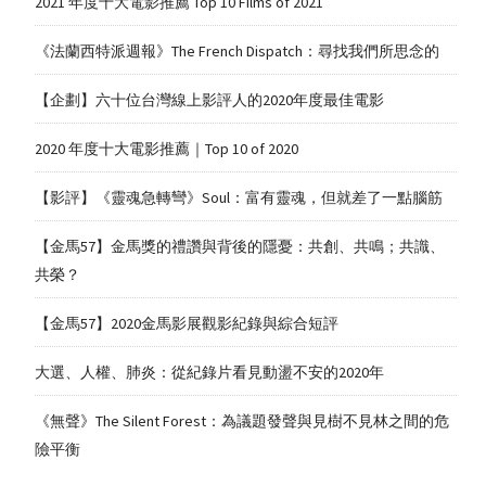
2021 年度十大電影推薦 Top 10 Films of 2021
《法蘭西特派週報》The French Dispatch：尋找我們所思念的
【企劃】六十位台灣線上影評人的2020年度最佳電影
2020 年度十大電影推薦｜Top 10 of 2020
【影評】《靈魂急轉彎》Soul：富有靈魂，但就差了一點腦筋
【金馬57】金馬獎的禮讚與背後的隱憂：共創、共鳴；共識、
共榮？
【金馬57】2020金馬影展觀影紀錄與綜合短評
大選、人權、肺炎：從紀錄片看見動盪不安的2020年
《無聲》The Silent Forest：為議題發聲與見樹不見林之間的危
險平衡