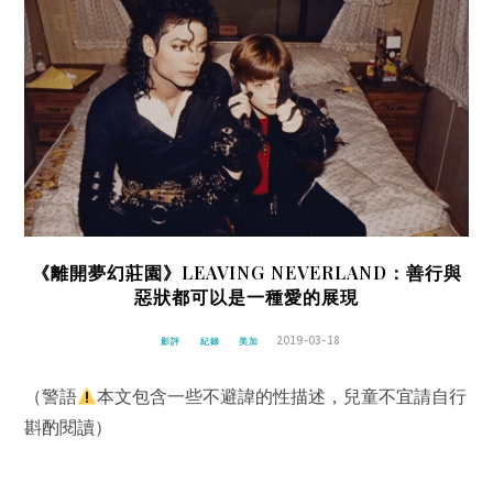
《離開夢幻莊園》LEAVING NEVERLAND：善行與
惡狀都可以是一種愛的展現
2019-03-18
影評
紀錄
美加
（警語
本文包含一些不避諱的性描述，兒童不宜請自行
斟酌閱讀）