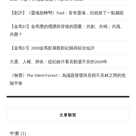
【影評】《靈魂急轉彎》Soul：富有靈魂，但就差了一點腦筋
【金馬57】金馬獎的禮讚與背後的隱憂：共創、共鳴；共識、
共榮？
【金馬57】2020金馬影展觀影紀錄與綜合短評
大選、人權、肺炎：從紀錄片看見動盪不安的2020年
《無聲》The Silent Forest：為議題發聲與見樹不見林之間的危
險平衡
文章類型
中東
(1)