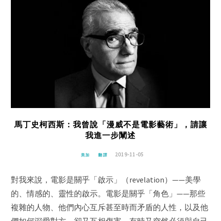
馬丁史柯西斯：我曾說「漫威不是電影藝術」，請讓
我進一步闡述
2019-11-05
美加
翻譯
對我來說，電影是關乎「啟示」（revelation）——美學
的、情感的、靈性的啟示。電影是關乎「角色」——那些
複雜的人物、他們內心互斥甚至時而矛盾的人性，以及他