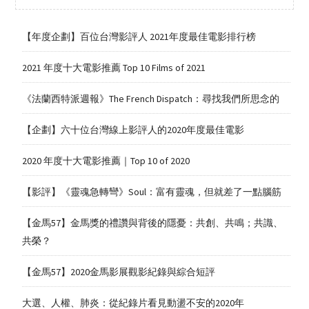
【年度企劃】百位台灣影評人 2021年度最佳電影排行榜
2021 年度十大電影推薦 Top 10 Films of 2021
《法蘭西特派週報》The French Dispatch：尋找我們所思念的
【企劃】六十位台灣線上影評人的2020年度最佳電影
2020 年度十大電影推薦｜Top 10 of 2020
【影評】《靈魂急轉彎》Soul：富有靈魂，但就差了一點腦筋
【金馬57】金馬獎的禮讚與背後的隱憂：共創、共鳴；共識、
共榮？
【金馬57】2020金馬影展觀影紀錄與綜合短評
大選、人權、肺炎：從紀錄片看見動盪不安的2020年