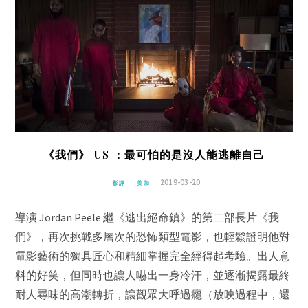
《我們》 US ：最可怕的是沒人能逃離自己
2019-03-20
影評
美加
導演 Jordan Peele 繼《逃出絕命鎮》的第二部長片《我
們》，再次挑戰多層次的恐怖類型電影，也輕鬆證明他對
電影藝術的獨具匠心和精細掌握完全經得起考驗。出人意
料的好笑，但同時也讓人嚇出一身冷汗，並逐漸揭露最終
耐人尋味的高潮轉折，讓觀眾大呼過癮（放映過程中，還