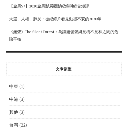
【金馬57】2020金馬影展觀影紀錄與綜合短評
大選、人權、肺炎：從紀錄片看見動盪不安的2020年
《無聲》The Silent Forest：為議題發聲與見樹不見林之間的危
險平衡
文章類型
中東
(1)
中港
(3)
其他
(3)
台灣
(22)