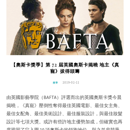
【奧斯卡獎季】第 72 屆英國奧斯卡揭曉 地主《真
寵》拔得頭籌
2019-02-11
獎季
由英國影藝學院（BAFTA）評選而出的英國奧斯卡獎今晨
揭曉，《真寵》壓倒性奪得最佳英國電影、最佳女主角、
最佳女配角、最佳美術設計、最佳服裝設計，與最佳妝髮
設計等七項大獎。或許有些許地主優勢加成，但確實也再
度鞏固了它入圍 10 項奧斯卡的領跑地位。與之並肩競爭