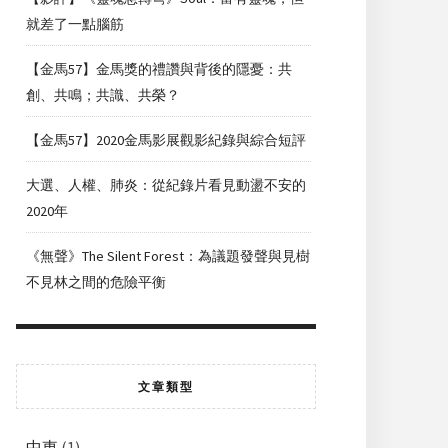
就差了一點腦筋
【金馬57】金馬獎的禮讚與背後的隱憂：共
創、共鳴；共識、共榮？
【金馬57】2020金馬影展觀影紀錄與綜合短評
大選、人權、肺炎：從紀錄片看見動盪不安的
2020年
《無聲》The Silent Forest：為議題發聲與見樹
不見林之間的危險平衡
文章類型
中東
(1)