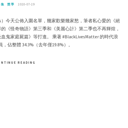
影集
獎季
2020-07-29
ards）今天公佈入圍名單，幾家歡樂幾家愁，筆者私心愛的《絕
畢的《怪奇物語》第三季和《美麗心計》第二季也不再輝煌，
屍篇》等打進。 乘著 #BlackLivesMatter 的時代浪
佔整體 34.3%（去年僅19.8%）。
ONTINUE READING