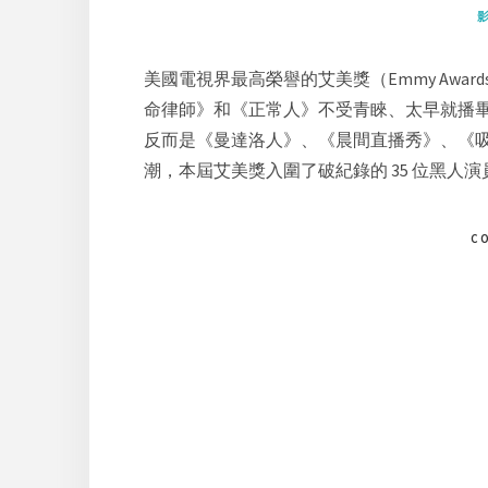
美國電視界最高榮譽的艾美獎（Emmy Aw
命律師》和《正常人》不受青睞、太早就播
反而是《曼達洛人》、《晨間直播秀》、《吸血鬼家庭
潮，本屆艾美獎入圍了破紀錄的 35 位黑人演員，
C