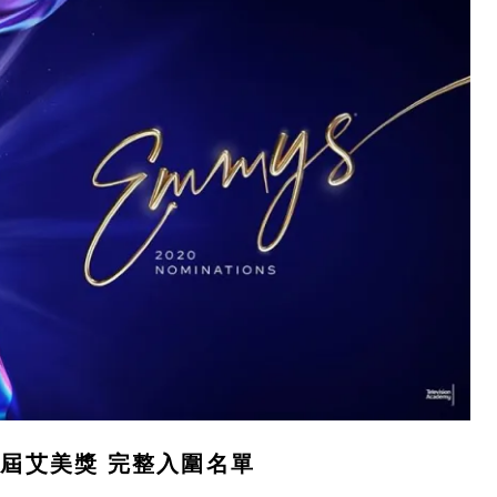
72 屆艾美獎 完整入圍名單