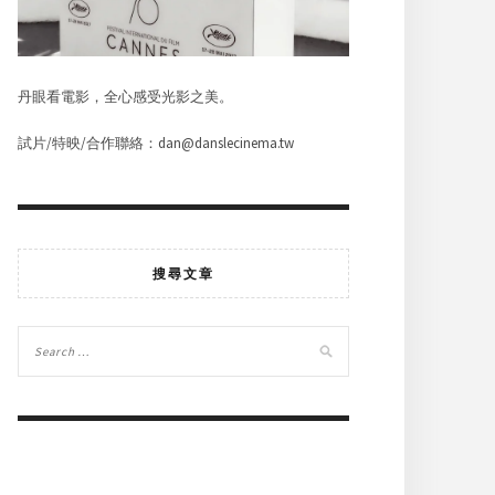
丹眼看電影，全心感受光影之美。
試片/特映/合作聯絡：dan@danslecinema.tw
搜尋文章