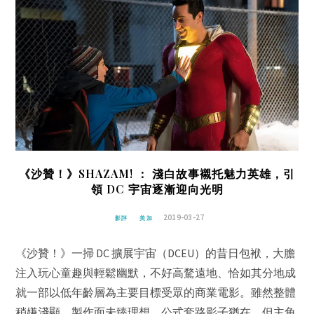
《沙贊！》SHAZAM! ： 淺白故事襯托魅力英雄，引
領 DC 宇宙逐漸迎向光明
2019-03-27
影評
美加
《沙贊！》一掃 DC 擴展宇宙（DCEU）的昔日包袱，大膽
注入玩心童趣與輕鬆幽默，不好高騖遠地、恰如其分地成
就一部以低年齡層為主要目標受眾的商業電影。雖然整體
稍嫌淺顯、製作面未臻理想、公式套路影子猶在，但主角