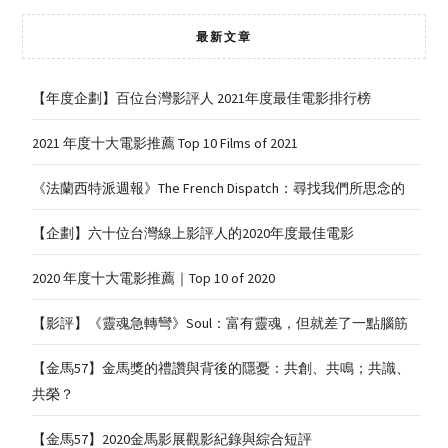
最新文章
【年度企劃】百位台灣影評人 2021年度最佳電影排行榜
2021 年度十大電影推薦 Top 10 Films of 2021
《法蘭西特派週報》The French Dispatch：尋找我們所思念的
【企劃】六十位台灣線上影評人的2020年度最佳電影
2020 年度十大電影推薦｜Top 10 of 2020
【影評】《靈魂急轉彎》Soul：富有靈魂，但就差了一點腦筋
【金馬57】金馬獎的禮讚與背後的隱憂：共創、共鳴；共識、
共榮？
【金馬57】2020金馬影展觀影紀錄與綜合短評