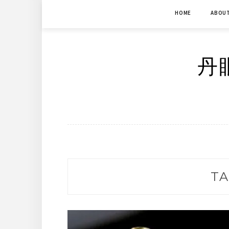
Skip
HOME
ABOU
to
content
丹眼
TA