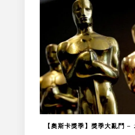
【奧斯卡獎季】獎季大亂鬥 – 2