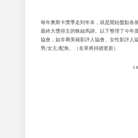
每年奧斯卡獎季走到年末，就是開始盤點各
最終大獎得主的蛛絲馬跡。以下整理了今年
協會，如非裔美籍影評人協會、女性影評人
男/女主/配角。（名單將持續更新）
C