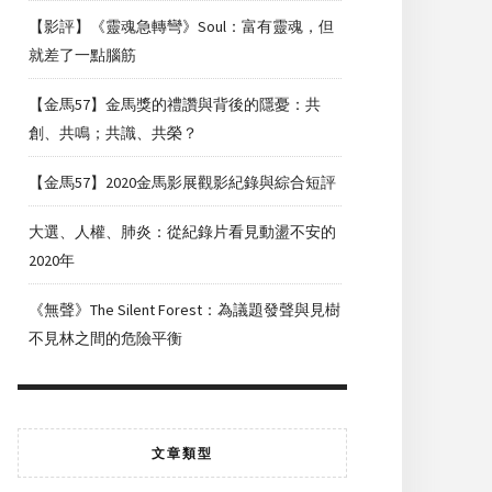
【影評】《靈魂急轉彎》Soul：富有靈魂，但
就差了一點腦筋
【金馬57】金馬獎的禮讚與背後的隱憂：共
創、共鳴；共識、共榮？
【金馬57】2020金馬影展觀影紀錄與綜合短評
大選、人權、肺炎：從紀錄片看見動盪不安的
2020年
《無聲》The Silent Forest：為議題發聲與見樹
不見林之間的危險平衡
文章類型