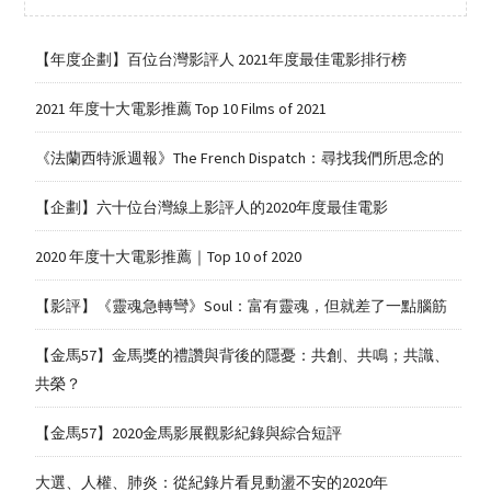
【年度企劃】百位台灣影評人 2021年度最佳電影排行榜
2021 年度十大電影推薦 Top 10 Films of 2021
《法蘭西特派週報》The French Dispatch：尋找我們所思念的
【企劃】六十位台灣線上影評人的2020年度最佳電影
2020 年度十大電影推薦｜Top 10 of 2020
【影評】《靈魂急轉彎》Soul：富有靈魂，但就差了一點腦筋
【金馬57】金馬獎的禮讚與背後的隱憂：共創、共鳴；共識、
共榮？
【金馬57】2020金馬影展觀影紀錄與綜合短評
大選、人權、肺炎：從紀錄片看見動盪不安的2020年