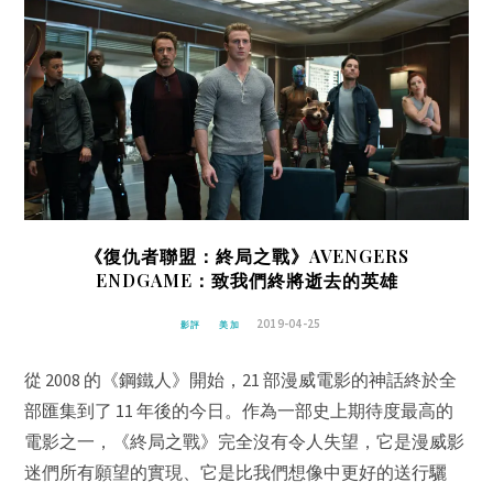
《復仇者聯盟：終局之戰》AVENGERS
ENDGAME：致我們終將逝去的英雄
2019-04-25
影評
美加
從 2008 的《鋼鐵人》開始，21 部漫威電影的神話終於全
部匯集到了 11 年後的今日。作為一部史上期待度最高的
電影之一，《終局之戰》完全沒有令人失望，它是漫威影
迷們所有願望的實現、它是比我們想像中更好的送行驪