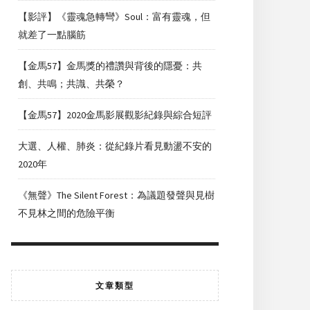
【影評】《靈魂急轉彎》Soul：富有靈魂，但
就差了一點腦筋
【金馬57】金馬獎的禮讚與背後的隱憂：共
創、共鳴；共識、共榮？
【金馬57】2020金馬影展觀影紀錄與綜合短評
大選、人權、肺炎：從紀錄片看見動盪不安的
2020年
《無聲》The Silent Forest：為議題發聲與見樹
不見林之間的危險平衡
文章類型