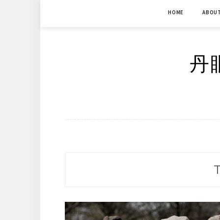
Skip
HOME
ABOU
to
content
丹眼