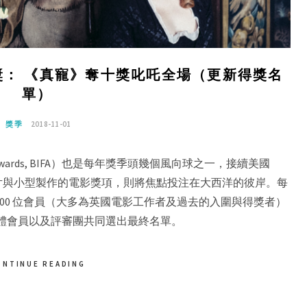
： 《真寵》奪十獎叱吒全場（更新得獎名
單）
獎季
2018-11-01
Film Awards, BIFA）也是每年獎季頭幾個風向球之一，接續美國
片與小型製作的電影獎項，則將焦點投注在大西洋的彼岸。每
00 位會員（大多為英國電影工作者及過去的入圍與得獎者）
全體會員以及評審團共同選出最終名單。
ONTINUE READING