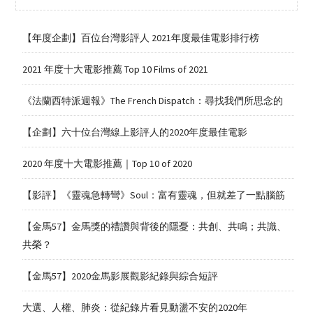
【年度企劃】百位台灣影評人 2021年度最佳電影排行榜
2021 年度十大電影推薦 Top 10 Films of 2021
《法蘭西特派週報》The French Dispatch：尋找我們所思念的
【企劃】六十位台灣線上影評人的2020年度最佳電影
2020 年度十大電影推薦｜Top 10 of 2020
【影評】《靈魂急轉彎》Soul：富有靈魂，但就差了一點腦筋
【金馬57】金馬獎的禮讚與背後的隱憂：共創、共鳴；共識、
共榮？
【金馬57】2020金馬影展觀影紀錄與綜合短評
大選、人權、肺炎：從紀錄片看見動盪不安的2020年