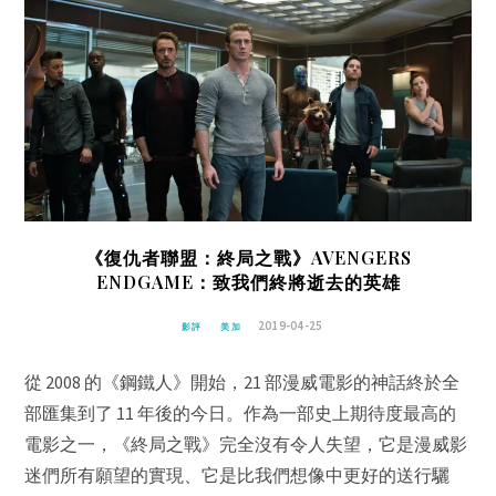
《復仇者聯盟：終局之戰》AVENGERS
ENDGAME：致我們終將逝去的英雄
2019-04-25
影評
美加
從 2008 的《鋼鐵人》開始，21 部漫威電影的神話終於全
部匯集到了 11 年後的今日。作為一部史上期待度最高的
電影之一，《終局之戰》完全沒有令人失望，它是漫威影
迷們所有願望的實現、它是比我們想像中更好的送行驪