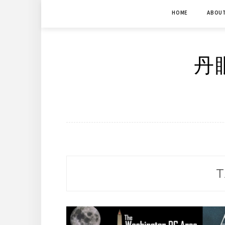
Skip
HOME
ABOU
to
content
丹眼
T