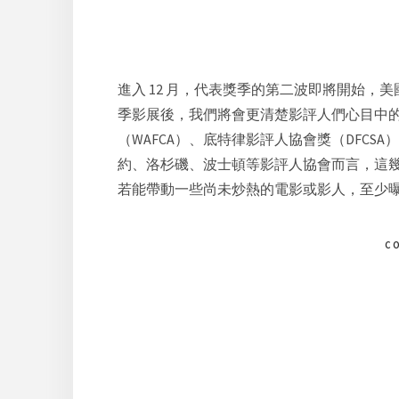
進入 12 月，代表獎季的第二波即將開始
季影展後，我們將會更清楚影評人們心目中
（WAFCA）、底特律影評人協會獎（DFCS
約、洛杉磯、波士頓等影評人協會而言，這
若能帶動一些尚未炒熱的電影或影人，至少
C