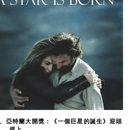
、亞特蘭大開獎：《一個巨星的誕生》迎頭
趕上