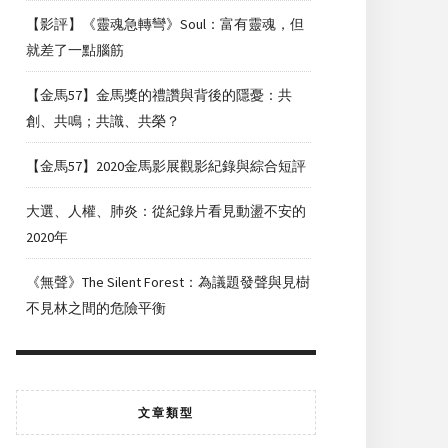
【影評】《靈魂急轉彎》Soul：富有靈魂，但
就差了一點腦筋
【金馬57】金馬獎的禮讚與背後的隱憂：共
創、共鳴；共識、共榮？
【金馬57】2020金馬影展觀影紀錄與綜合短評
大選、人權、肺炎：從紀錄片看見動盪不安的
2020年
《無聲》The Silent Forest：為議題發聲與見樹
不見林之間的危險平衡
文章類型