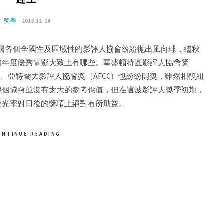
獎季
2018-12-04
，美國各個全國性及區域性的影評人協會紛紛拋出風向球，繼秋
的年度優秀電影大致上有哪些。華盛頓特區影評人協會獎
A）、亞特蘭大影評人協會獎（AFCC）也紛紛開獎，雖然相較紐
幾個協會並沒有太大的參考價值，但在這波影評人獎季初期，
曝光率對日後的獎項上絕對有所助益。
ONTINUE READING