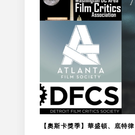
【奧斯卡獎季】華盛頓、底特律