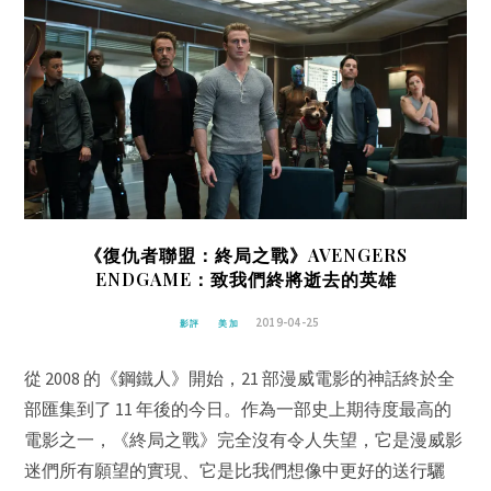
《復仇者聯盟：終局之戰》AVENGERS
ENDGAME：致我們終將逝去的英雄
2019-04-25
影評
美加
從 2008 的《鋼鐵人》開始，21 部漫威電影的神話終於全
部匯集到了 11 年後的今日。作為一部史上期待度最高的
電影之一，《終局之戰》完全沒有令人失望，它是漫威影
迷們所有願望的實現、它是比我們想像中更好的送行驪