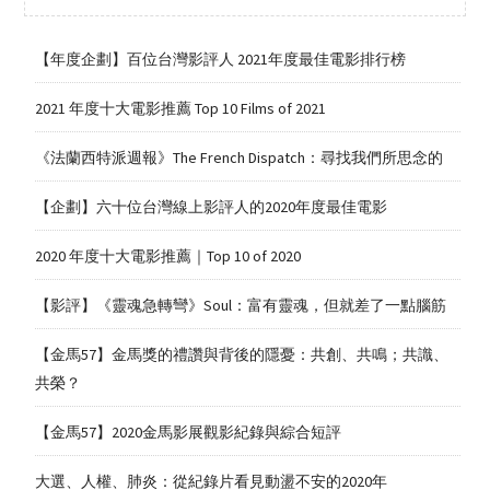
【年度企劃】百位台灣影評人 2021年度最佳電影排行榜
2021 年度十大電影推薦 Top 10 Films of 2021
《法蘭西特派週報》The French Dispatch：尋找我們所思念的
【企劃】六十位台灣線上影評人的2020年度最佳電影
2020 年度十大電影推薦｜Top 10 of 2020
【影評】《靈魂急轉彎》Soul：富有靈魂，但就差了一點腦筋
【金馬57】金馬獎的禮讚與背後的隱憂：共創、共鳴；共識、
共榮？
【金馬57】2020金馬影展觀影紀錄與綜合短評
大選、人權、肺炎：從紀錄片看見動盪不安的2020年