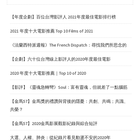
【年度企劃】百位台灣影評人 2021年度最佳電影排行榜
2021 年度十大電影推薦 Top 10 Films of 2021
《法蘭西特派週報》The French Dispatch：尋找我們所思念的
【企劃】六十位台灣線上影評人的2020年度最佳電影
2020 年度十大電影推薦｜Top 10 of 2020
【影評】《靈魂急轉彎》Soul：富有靈魂，但就差了一點腦筋
【金馬57】金馬獎的禮讚與背後的隱憂：共創、共鳴；共識、
共榮？
【金馬57】2020金馬影展觀影紀錄與綜合短評
大選、人權、肺炎：從紀錄片看見動盪不安的2020年