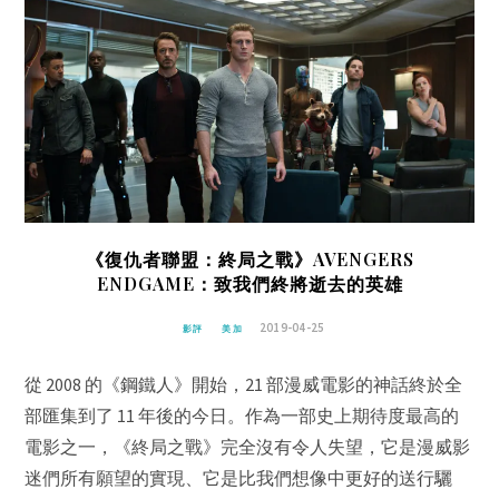
《復仇者聯盟：終局之戰》AVENGERS
ENDGAME：致我們終將逝去的英雄
2019-04-25
影評
美加
從 2008 的《鋼鐵人》開始，21 部漫威電影的神話終於全
部匯集到了 11 年後的今日。作為一部史上期待度最高的
電影之一，《終局之戰》完全沒有令人失望，它是漫威影
迷們所有願望的實現、它是比我們想像中更好的送行驪