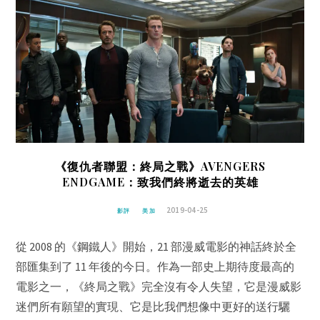
《復仇者聯盟：終局之戰》AVENGERS
ENDGAME：致我們終將逝去的英雄
2019-04-25
影評
美加
從 2008 的《鋼鐵人》開始，21 部漫威電影的神話終於全
部匯集到了 11 年後的今日。作為一部史上期待度最高的
電影之一，《終局之戰》完全沒有令人失望，它是漫威影
迷們所有願望的實現、它是比我們想像中更好的送行驪