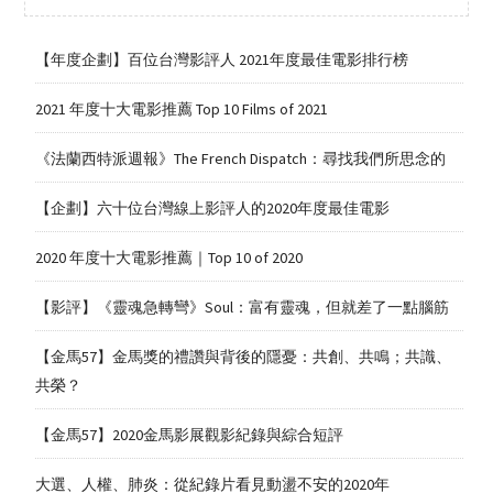
【年度企劃】百位台灣影評人 2021年度最佳電影排行榜
2021 年度十大電影推薦 Top 10 Films of 2021
《法蘭西特派週報》The French Dispatch：尋找我們所思念的
【企劃】六十位台灣線上影評人的2020年度最佳電影
2020 年度十大電影推薦｜Top 10 of 2020
【影評】《靈魂急轉彎》Soul：富有靈魂，但就差了一點腦筋
【金馬57】金馬獎的禮讚與背後的隱憂：共創、共鳴；共識、
共榮？
【金馬57】2020金馬影展觀影紀錄與綜合短評
大選、人權、肺炎：從紀錄片看見動盪不安的2020年