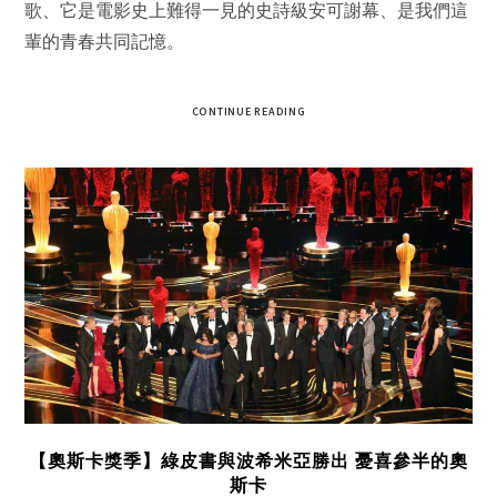
歌、它是電影史上難得一見的史詩級安可謝幕、是我們這
輩的青春共同記憶。
CONTINUE READING
【奧斯卡獎季】綠皮書與波希米亞勝出 憂喜參半的奧
斯卡