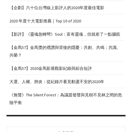
【企劃】六十位台灣線上影評人的2020年度最佳電影
2020 年度十大電影推薦｜Top 10 of 2020
【影評】《靈魂急轉彎》Soul：富有靈魂，但就差了一點腦筋
【金馬57】金馬獎的禮讚與背後的隱憂：共創、共鳴；共識、
共榮？
【金馬57】2020金馬影展觀影紀錄與綜合短評
大選、人權、肺炎：從紀錄片看見動盪不安的2020年
《無聲》The Silent Forest：為議題發聲與見樹不見林之間的危
險平衡