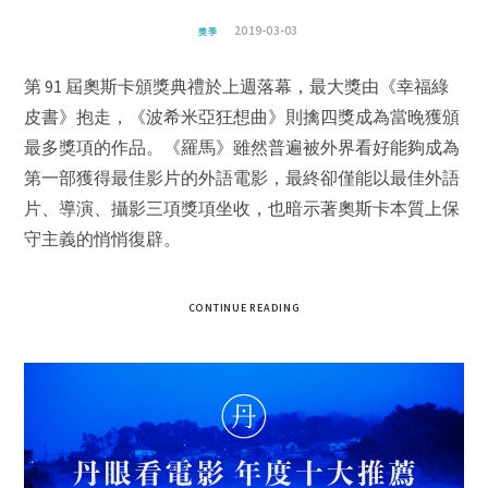
2019-03-03
獎季
第 91 屆奧斯卡頒獎典禮於上週落幕，最大獎由《幸福綠
皮書》抱走，《波希米亞狂想曲》則擒四獎成為當晚獲頒
最多獎項的作品。《羅馬》雖然普遍被外界看好能夠成為
第一部獲得最佳影片的外語電影，最終卻僅能以最佳外語
片、導演、攝影三項獎項坐收，也暗示著奧斯卡本質上保
守主義的悄悄復辟。
CONTINUE READING