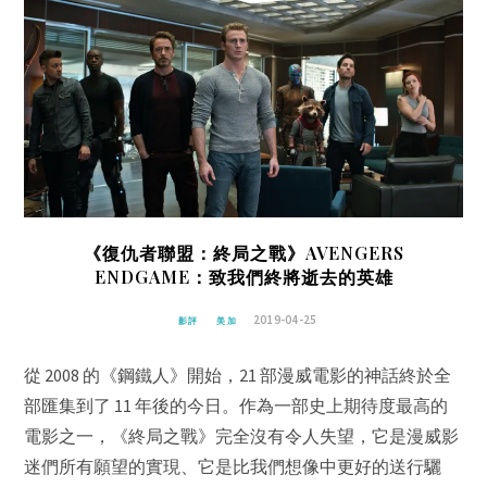
《復仇者聯盟：終局之戰》AVENGERS
ENDGAME：致我們終將逝去的英雄
2019-04-25
影評
美加
從 2008 的《鋼鐵人》開始，21 部漫威電影的神話終於全
部匯集到了 11 年後的今日。作為一部史上期待度最高的
電影之一，《終局之戰》完全沒有令人失望，它是漫威影
迷們所有願望的實現、它是比我們想像中更好的送行驪