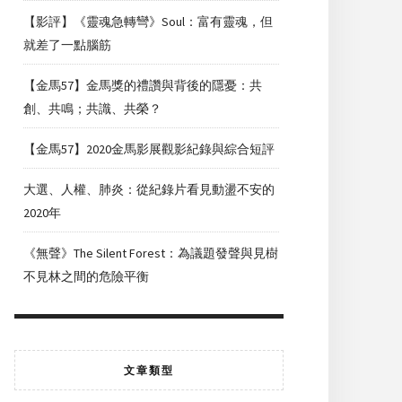
【影評】《靈魂急轉彎》Soul：富有靈魂，但
就差了一點腦筋
【金馬57】金馬獎的禮讚與背後的隱憂：共
創、共鳴；共識、共榮？
【金馬57】2020金馬影展觀影紀錄與綜合短評
大選、人權、肺炎：從紀錄片看見動盪不安的
2020年
《無聲》The Silent Forest：為議題發聲與見樹
不見林之間的危險平衡
文章類型