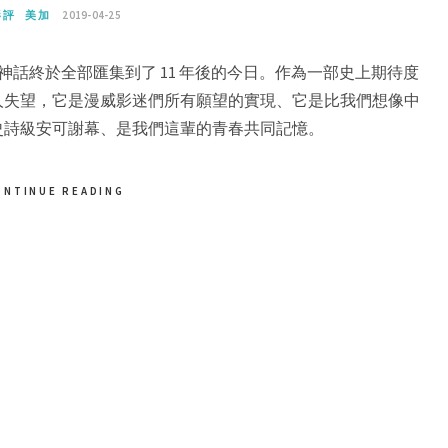
影評
美加
2019-04-25
影的神話終於全部匯集到了 11 年後的今日。作為一部史上期待度
人失望，它是漫威影迷們所有願望的實現、它是比我們想像中
史詩級安可謝幕、是我們這輩的青春共同記憶。
ONTINUE READING