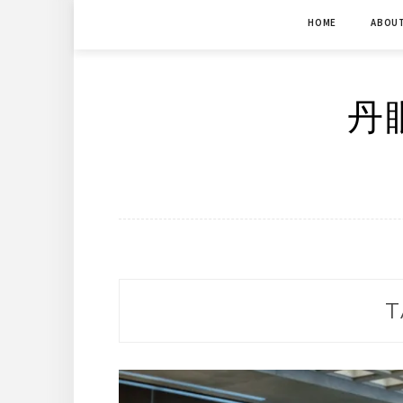
Skip
HOME
ABOU
to
content
丹眼
T