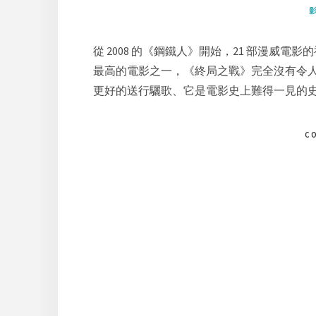
從 2008 的《鋼鐵人》開始，21 部漫威電
最高的電影之一，《終局之戰》完全沒有令
更好的送行驪歌、它是電影史上難得一見的
C