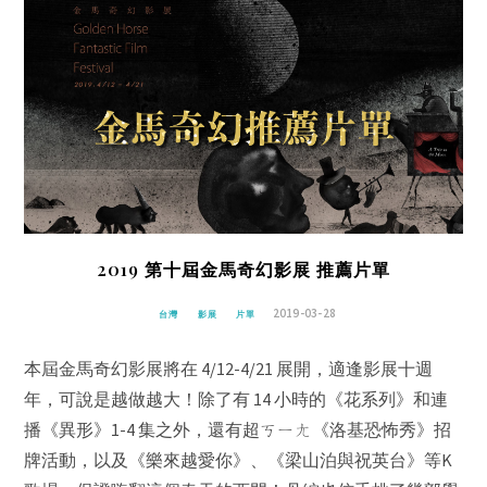
2019 第十屆金馬奇幻影展 推薦片單
2019-03-28
台灣
影展
片單
本屆金馬奇幻影展將在 4/12-4/21 展開，適逢影展十週
年，可說是越做越大！除了有 14 小時的《花系列》和連
播《異形》1-4 集之外，還有超ㄎㄧㄤ《洛基恐怖秀》招
牌活動，以及《樂來越愛你》、《梁山泊與祝英台》等K