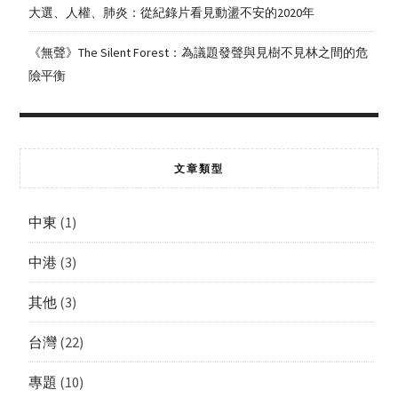
大選、人權、肺炎：從紀錄片看見動盪不安的2020年
《無聲》The Silent Forest：為議題發聲與見樹不見林之間的危
險平衡
文章類型
中東
(1)
中港
(3)
其他
(3)
台灣
(22)
專題
(10)