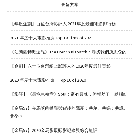
最新文章
【年度企劃】百位台灣影評人 2021年度最佳電影排行榜
2021 年度十大電影推薦 Top 10 Films of 2021
《法蘭西特派週報》The French Dispatch：尋找我們所思念的
【企劃】六十位台灣線上影評人的2020年度最佳電影
2020 年度十大電影推薦｜Top 10 of 2020
【影評】《靈魂急轉彎》Soul：富有靈魂，但就差了一點腦筋
【金馬57】金馬獎的禮讚與背後的隱憂：共創、共鳴；共識、
共榮？
【金馬57】2020金馬影展觀影紀錄與綜合短評