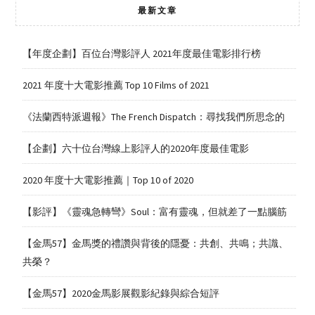
最新文章
【年度企劃】百位台灣影評人 2021年度最佳電影排行榜
2021 年度十大電影推薦 Top 10 Films of 2021
《法蘭西特派週報》The French Dispatch：尋找我們所思念的
【企劃】六十位台灣線上影評人的2020年度最佳電影
2020 年度十大電影推薦｜Top 10 of 2020
【影評】《靈魂急轉彎》Soul：富有靈魂，但就差了一點腦筋
【金馬57】金馬獎的禮讚與背後的隱憂：共創、共鳴；共識、
共榮？
【金馬57】2020金馬影展觀影紀錄與綜合短評