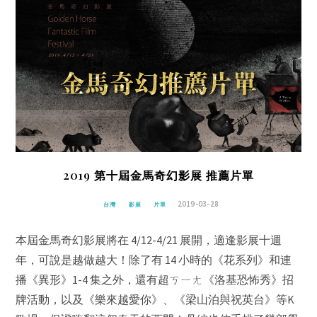
2019 第十屆金馬奇幻影展 推薦片單
2019-03-28
台灣
影展
片單
本屆金馬奇幻影展將在 4/12-4/21 展開，適逢影展十週
年，可說是越做越大！除了有 14 小時的《花系列》和連
播《異形》1-4 集之外，還有超ㄎㄧㄤ《洛基恐怖秀》招
牌活動，以及《樂來越愛你》、《梁山泊與祝英台》等K