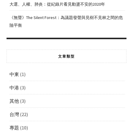
大選、人權、肺炎：從紀錄片看見動盪不安的2020年
《無聲》The Silent Forest：為議題發聲與見樹不見林之間的危
險平衡
文章類型
中東
(1)
中港
(3)
其他
(3)
台灣
(22)
專題
(10)