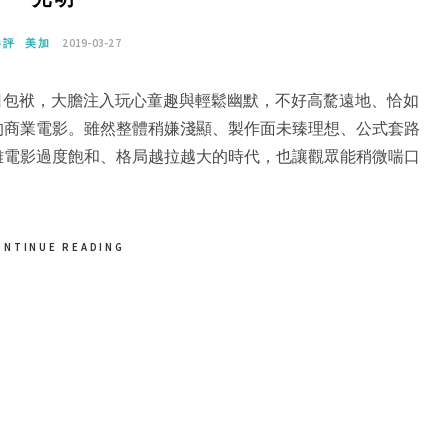
影評
美加
2019-03-27
的昔日包袱，大膽注入玩心童趣與輕鬆幽默，不好高騖遠地、恰如
的商業電影。雖然整體稍嫌淺顯、製作面未臻理想、公式套路
雄電影過度飽和、格局越拉越大的時代，也讓觀眾能稍微喘口
。
ONTINUE READING