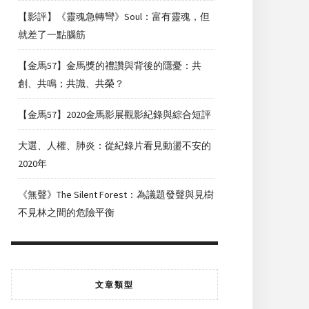
【影評】《靈魂急轉彎》Soul：富有靈魂，但
就差了一點腦筋
【金馬57】金馬獎的禮讚與背後的隱憂：共
創、共鳴；共識、共榮？
【金馬57】2020金馬影展觀影紀錄與綜合短評
大選、人權、肺炎：從紀錄片看見動盪不安的
2020年
《無聲》The Silent Forest：為議題發聲與見樹
不見林之間的危險平衡
文章類型