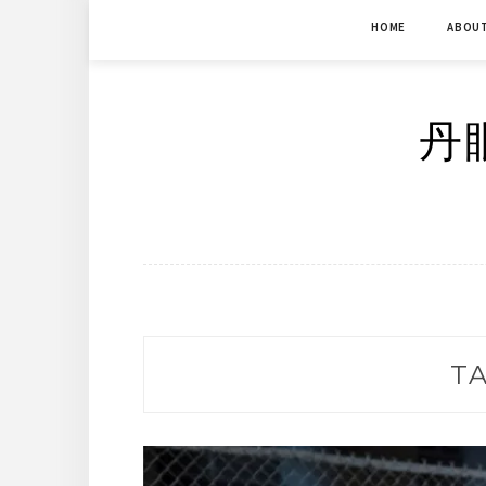
Skip
HOME
ABOU
to
content
丹眼
T