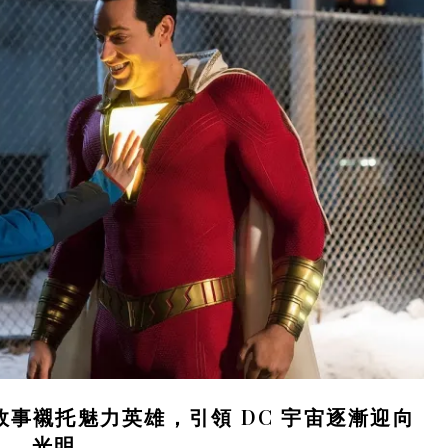
白故事襯托魅力英雄，引領 DC 宇宙逐漸迎向
光明