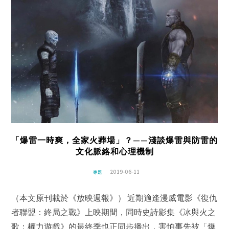
「爆雷一時爽，全家火葬場」？——淺談爆雷與防雷的
文化脈絡和心理機制
2019-06-11
專題
（本文原刊載於《放映週報》） 近期適逢漫威電影《復仇
者聯盟：終局之戰》上映期間，同時史詩影集《冰與火之
歌：權力遊戲》的最終季也正同步播出，害怕事先被「爆