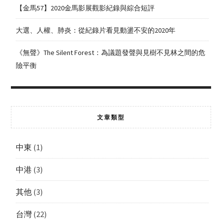
【金馬57】2020金馬影展觀影紀錄與綜合短評
大選、人權、肺炎：從紀錄片看見動盪不安的2020年
《無聲》The Silent Forest：為議題發聲與見樹不見林之間的危
險平衡
文章類型
中東
(1)
中港
(3)
其他
(3)
台灣
(22)