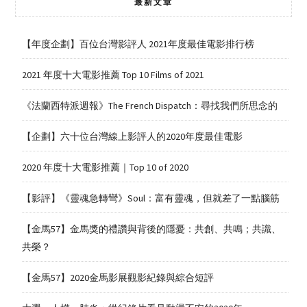
最新文章
【年度企劃】百位台灣影評人 2021年度最佳電影排行榜
2021 年度十大電影推薦 Top 10 Films of 2021
《法蘭西特派週報》The French Dispatch：尋找我們所思念的
【企劃】六十位台灣線上影評人的2020年度最佳電影
2020 年度十大電影推薦｜Top 10 of 2020
【影評】《靈魂急轉彎》Soul：富有靈魂，但就差了一點腦筋
【金馬57】金馬獎的禮讚與背後的隱憂：共創、共鳴；共識、
共榮？
【金馬57】2020金馬影展觀影紀錄與綜合短評