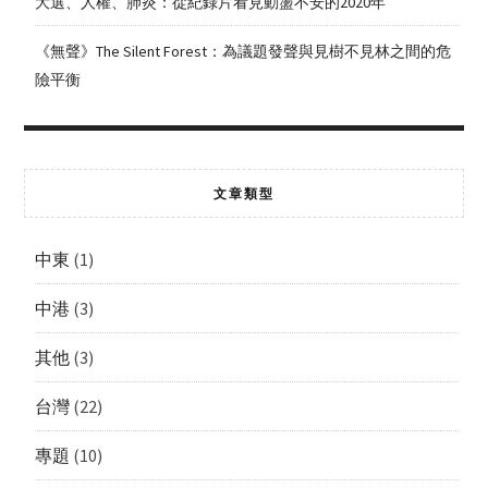
大選、人權、肺炎：從紀錄片看見動盪不安的2020年
《無聲》The Silent Forest：為議題發聲與見樹不見林之間的危
險平衡
文章類型
中東
(1)
中港
(3)
其他
(3)
台灣
(22)
專題
(10)